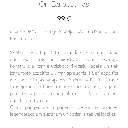
On-Ear austiņas
99 €
Grado SR60x - Prestige X sērijas sākuma līmeņa "On-
Ear" austiņas.
SR60x ir Prestige 4-tās paaudzes sākuma līmeņa
austiņas, kurās ir pielietota jauna skaļruņu
konstrukcija, tām ir uzlabots 4-dzīslu kabelis un tiek
izmantots apzeltīts 3.5mm spraudnis, kā arī apzeltīts
6.3 mm pārejas adapteris. SR60x radīs tīru Grado
skanējumu ar siltām harmoniskām krāsām, bagātīgi
pilnīgu vokālu, izcilu dinamiku un īpaši patīkamiem
augstajiem toņiem.
Grado par pamatu ir paņēmis vienas no pasaules
leģendārākajām austiņām un padarījis tās vēl labākas.