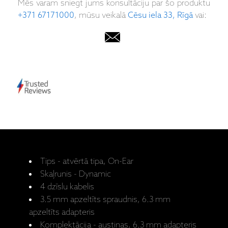
Mēs varam sniegt jums konsultāciju par šo produktu
+371 67171000
, mūsu veikalā
Cēsu iela 33, Rīgā
vai:
Tips - atvērtā tipa, On-Ear
Skaļrunis - Dynamic
4 dzīslu kabelis
3.5 mm apzeltīts spraudnis, 6.3 mm
apzeltīts adapteris
Komplektācija - austiņas, 6.3 mm adapteris