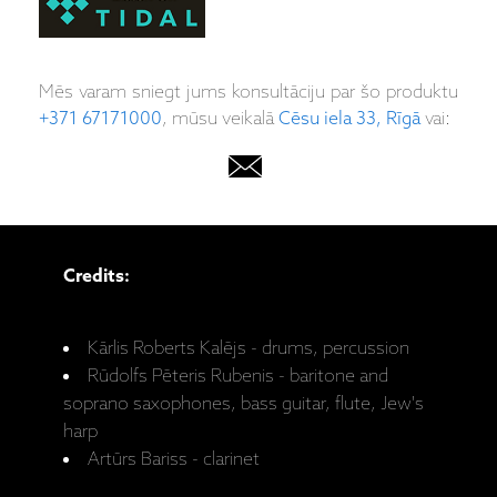
Mēs varam sniegt jums konsultāciju par šo produktu
+371 67171000
, mūsu veikalā
Cēsu iela 33, Rīgā
vai:
Credits:
Kārlis Roberts Kalējs - drums, percussion
Rūdolfs Pēteris Rubenis - baritone and
soprano saxophones, bass guitar, flute, Jew's
harp
Artūrs Bariss - clarinet