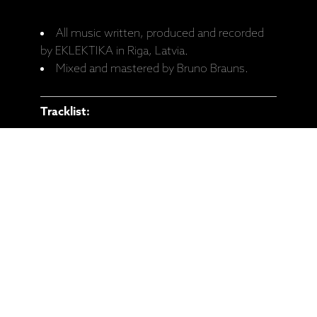
All music written, produced and recorded
by EKLEKTIKA in Riga, Latvia.
Mixed and mastered by Bruno Brauns.
Tracklist:
A1 Mirage 07:07
A2 Public Enemy 05:41
A3 Ēnas 06:23
B1 Meditācija 05:20
B2 Jumanji 07:08
B3 The Quest 06:03