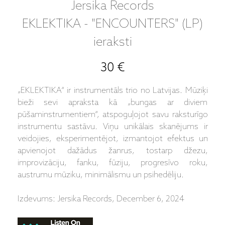
Jersika Records
EKLEKTIKA - "ENCOUNTERS" (LP)
ieraksti
30 €
„EKLEKTIKA“ ir instrumentāls trio no Latvijas. Mūziķi
bieži sevi apraksta kā „bungas ar diviem
pūšaminstrumentiem“, atspoguļojot savu raksturīgo
instrumentu sastāvu. Viņu unikālais skanējums ir
veidojies, eksperimentējot, izmantojot efektus un
apvienojot dažādus žanrus, tostarp džezu,
improvizāciju, fanku, fūziju, progresīvo roku,
austrumu mūziku, minimālismu un psihedēliju.
Izdevums: Jersika Records, December 6, 2024