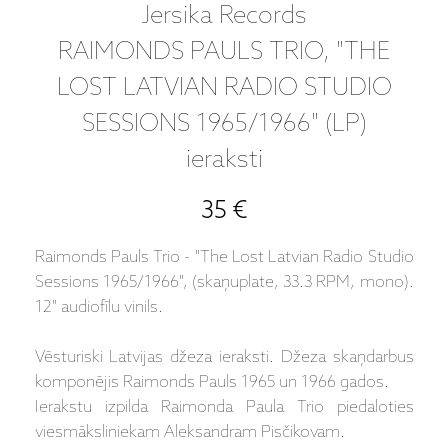
Jersika Records
RAIMONDS PAULS TRIO, "THE
LOST LATVIAN RADIO STUDIO
SESSIONS 1965/1966" (LP)
ieraksti
35 €
Raimonds Pauls Trio - "The Lost Latvian Radio Studio
Sessions 1965/1966", (skaņuplate, 33.3 RPM, mono).
12" audiofīlu vinils.
Vēsturiski Latvijas džeza ieraksti. Džeza skaņdarbus
komponējis Raimonds Pauls 1965 un 1966 gados.
Ierakstu izpilda Raimonda Paula Trio piedaloties
viesmāksliniekam Aleksandram Pisčikovam.