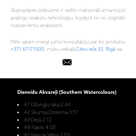
Skaņuplates izdevums ir radīts maksimāli izmantojot
analogo ierakstu tehnoloģiju, kopējot to no oriģinālo
master-lentu ierakstiem.
Mēs varam sniegt jums konsultāciju par šo produktu
+371 67171000
, mūsu veikalā
Cēsu iela 33, Rīgā
vai:
Dienvidu Akvareļi (Southern Watercolours)
A1 Džungļu taka 2:44
A2 Skumja Dziesma 3:57
A3 Deja 2:12
A4 Nakts 4:00
A5 Viesuļa Vētra 2:03