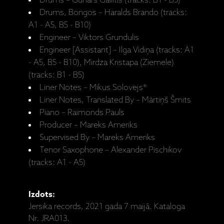
Drums – Gunārs Gailītis (tracks: B1 - B5)
Drums, Bongos – Haralds Brando (tracks:
A1 - A5, B5 - B10)
Engineer – Viktors Grundulis
Engineer [Assistant] – Ilga Vidiņa (tracks: A1
- A5, B5 - B10), Mirdza Kristapa (Ziemele)
(tracks: B1 - B5)
Liner Notes – Mikus Solovejs*
Liner Notes, Translated By – Mārtiņš Šmits
Piano – Raimonds Pauls
Producer – Mareks Ameriks
Supervised By – Mareks Ameriks
Tenor Saxophone – Alexander Pischikov
(tracks: A1 - A5)
Izdots:
Jersika records, 2021 gada 7 maijā. Kataloga
Nr. JRA013.