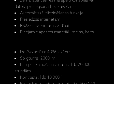
Zema latences režīms spēļu konsoles vai
datora pieslēgšanai bez kavēšanās
Automātiskā izlīdzināšanas funkcija
Pieslēdzas internetam
RS232 savienojums vadībai
Pieejamie apdares materiāli: melns, balts
Izdzīvojamība: 4096 x 2160
Spilgtums: 2000 lm
Lampas kalpošanas ilgums: līdz 20 000
stundām
Kontrasts: līdz 40 000:1
Projektora darbības troksnis: 23 dB (ECO)
Ieejas: 2 x HDMI, USB, LAN
Izmēri (P x A x D): 18 x 45 x 47,9 cm
Svars: 18,9 kg