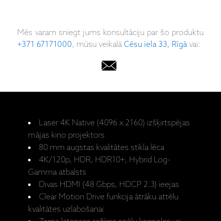
Mēs varam sniegt jums konsultāciju par šo produktu
+371 67171000
, mūsu veikalā
Cēsu iela 33, Rīgā
vai:
Laser 4K Native (4096 x 2160) izšķirtspējas
mājas kino projektors
80 mm augstas kvalitātes stikla lēca
4K/120p, HDR, HDR10+, Hybrid Log-
Gamma atbalsts
Divas HDMI (48 Gbps, HDCP 2.3) ieejas
Clear Motion Drive funkcija ātrāku attēlu
kvalitātes uzlabošanai