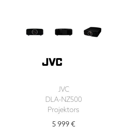
JVC
DLA-NZ500
Projektors
5 999 €