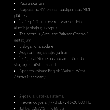
Papīra skaļruņi
Korpuss no ¾“ biezas, pastiprinātas MDF
plātnes
Īpaši spēcīgi un bez rezonanses lietie
alumīnija skaļruņu korpusi
Trīs pozīciju „Acoustic Balance Control“
iestatījumi
Dabīgā koka apdare
Augsta līmeņa skaļruņu filtri
Īpaši, matēti melnas apdares tērauda
skaļruņu statīvi – iekļauti
Apdares krāsas: English Walnut, West
African Mahogany
2-joslu akustiskā sistēma
Frekvenču josla (+/- 3 dB) : 46-20 000 Hz
Jutība (2,83V@1m): 88 dB