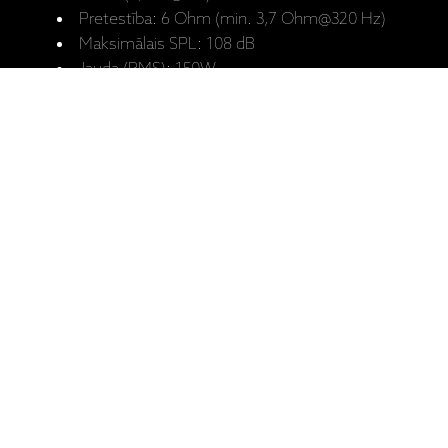
Pretestība: 6 Ohm (min. 3,7 Ohm@320 Hz)
Maksimālais SPL: 108 dB
Jauda (RMS): 150W
Ieteicamā pastiprinātāja jauda: 30 – 150 W
Krosovera dalījums: 1600 Hz
AF skaļrunis: 1“ Aluminium Dome
ZF skaļrunis: 8“ Pulp-Paper Cone, 1,5“ Flat-
Wire Voice Coil
Izmēri (A x P x Dz): 718 x 311 x 292 mm (ar
statīvu)
Izmēri (A x P x Dz): 482 x 311 x 267 mm
(bez statīva)
Svars (katrs): 16,4 kg (ar statīvu), 13,2 kg
(bez statīva)