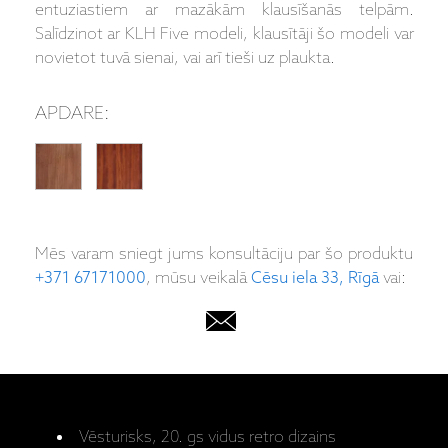
entuziastiem ar mazākām klausīšanās telpām.
Salīdzinot ar KLH Five modeli, klausītāji šo modeli var
novietot tuvā sienai, vai arī tieši uz plaukta.
APDARE:
Mēs varam sniegt jums konsultāciju par šo produktu
+371 67171000
, mūsu veikalā
Cēsu iela 33, Rīgā
vai:
Vēsturisks, 20. gs vidus retro dizains