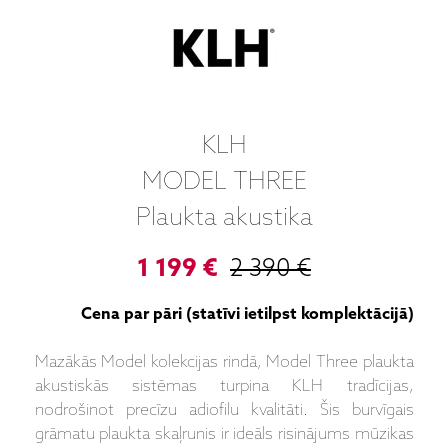
KLH
MODEL THREE
Plaukta akustika
1 199 €
2 390 €
Cena par pāri (statīvi ietilpst komplektācijā)
Mazākās Model kolekcijas rindā, Model Three plaukta
akustiskās sistēmas turpina KLH tradīcijas,
nodrošinot precīzu adiofilu kvalitāti. Šis burvīgais
grāmatu plaukta skaļrunis ir ideāls risinājums mūzikas