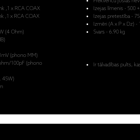
Frekvenču joslas nev
Slink ,1 x RCA COAX
Izejas līmenis - 500 
link ,1 x RCA COAX
Izejas pretestība - 
Izmēri (A x P x Dz) 
65W (4 Ohm)
Svars - 6.90 kg
dB)
4.1mV (phono MM)
7Kohm/100pF (phono
Ir tālvadības pults,
f. 45W)
mm