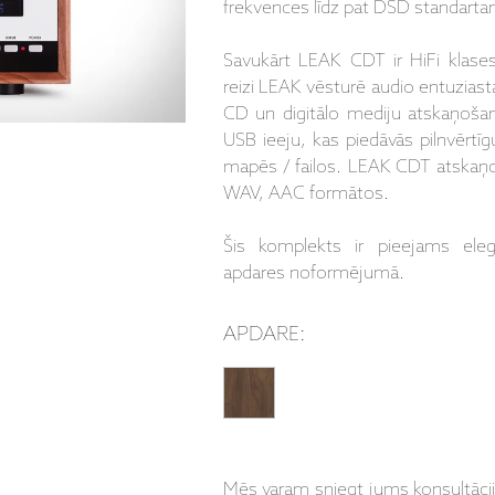
frekvences līdz pat DSD standarta
Savukārt
LEAK CDT ir HiFi klase
reizi LEAK vēsturē audio entuziast
CD un digitālo mediju atskaņoša
USB ieeju, kas piedāvās pilnvērtī
mapēs / failos.
LEAK CDT atskaņo
WAV, AAC formātos.
Šis komplekts ir pieejams eleg
apdares noformējumā.
APDARE:
Mēs varam sniegt jums konsultāci