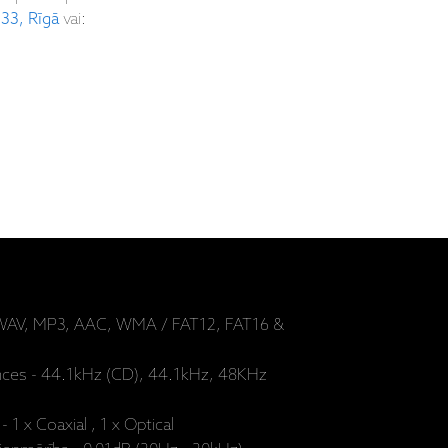
 33, Rīgā
vai:
- WAV, MP3, AAC, WMA / FAT12, FAT16 &
ces - 44.1kHz (CD), 44.1kHz, 48KHz
- 1 x Coaxial , 1 x Optical