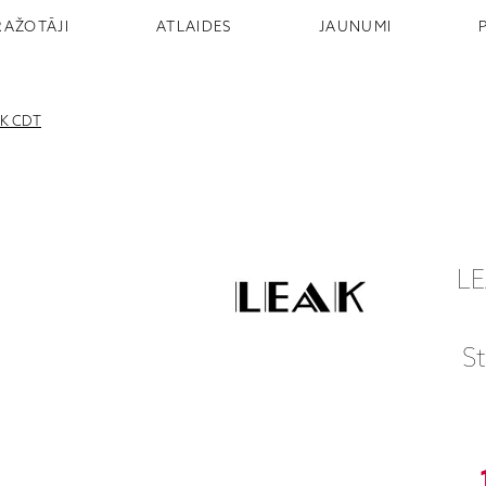
RAŽOTĀJI
ATLAIDES
JAUNUMI
AK CDT
LE
S