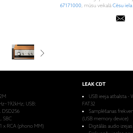
67171000
, mūsu veikalā
Cēsu iela
LEAK CDT
K2M
USB ieeja atbalsta 
kHz~192kHz; USB:
FAT32
, DSD256
Samplēšanas frekven
), SBC
(USB memory device)
 ,1 x RCA (phono MM)
Digitālās audio izejas 