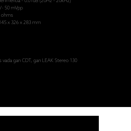
ienmērība - 0.01dB (20Hz - 20kHz)
+/- 50 mVpp
75 ohms
- 145 x 326 x 283 mm
 kas vada gan CDT, gan LEAK Stereo 130