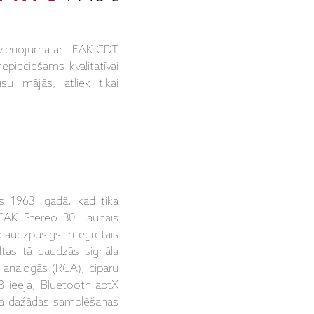
pvienojumā ar LEAK CDT
epieciešams kvalitatīvai
su mājās, atliek tikai
:
s 1963. gadā, kad tika
 LEAK Stereo 30.
Jaunais
audzpusīgs integrētais
eltas tā daudzās signāla
r analogās (RCA), ciparu
B ieeja, Bluetooth aptX
sta dažādas samplēšanas