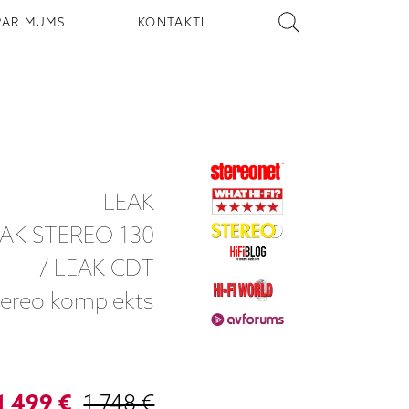
PAR MUMS
KONTAKTI
LEAK
AK STEREO 130
/ LEAK CDT
tereo komplekts
1 499 €
1 748 €