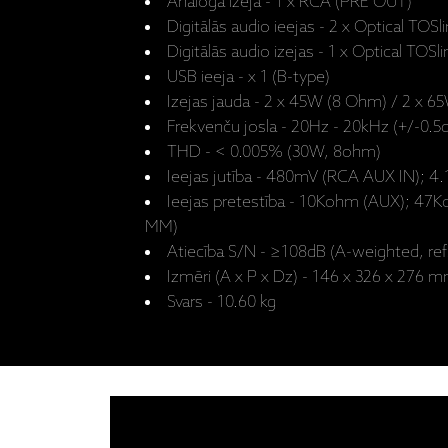
Analogā izeja - 1 x RCA (PRE OUT)
Digitālās audio ieejas - 2 x Optical TO
Digitālās audio izejas - 1 x Optical TOS
USB ieeja - x 1 (B-type)
Izejas jauda - 2 x 45W (8 Ohm) / 2 x 
Frekvenču josla - 20Hz - 20kHz (+/-0.5
THD - < 0.005% (30W, 8ohm)
Ieejas jutība - 480mV (RCA AUX IN); 
Ieejas pretestība - 10Kohm (AUX); 4
MM)
Atiecība S/N - ≥108dB (A-weighted, re
Izmēri (A x P x Dz) - 146 x 326 x 276 
Svars - 10.60 kg