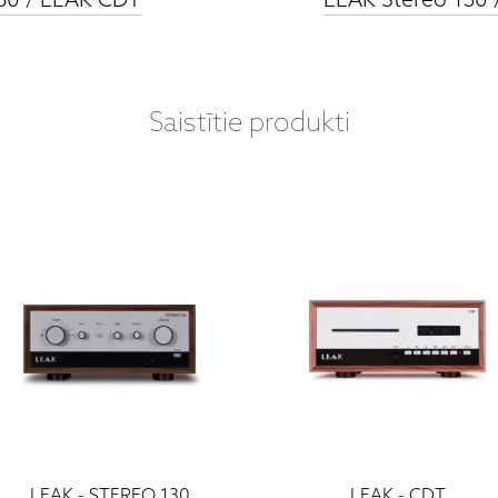
130 / LEAK CDT
LEAK Stereo 130 
Saistītie produkti
LEAK - STEREO 130
LEAK - CDT