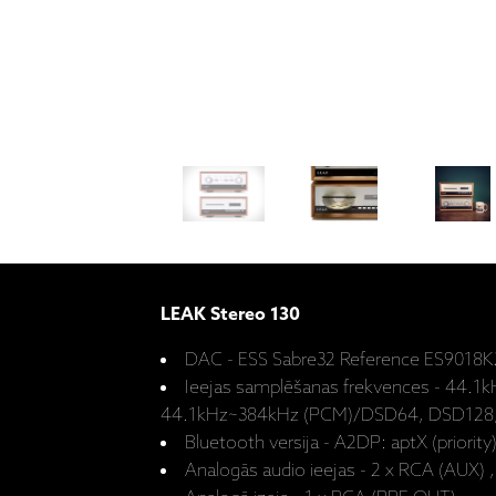
LEAK Stereo 130
DAC - ESS Sabre32 Reference ES9018
Ieejas samplēšanas frekvences - 44.1
44.1kHz~384kHz (PCM)/DSD64, DSD128
Bluetooth versija - A2DP: aptX (priority
Analogās audio ieejas - 2 x RCA (AUX)