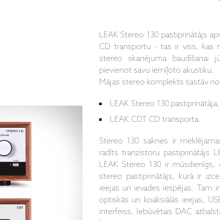
LEAK Stereo 130 pastiprinātājs a
CD transportu - tas ir viss, kas n
stereo skanējuma baudīšanai jū
pievienot savu iemīļoto akustiku.
Mājas stereo komplekts sastāv no
LEAK Stereo 130 pastiprinātāja,
LEAK CDT CD transporta.
Stereo 130 saknes ir meklējama
radīts tranzistoru pastiprinātājs
LEAK Stereo 130 ir mūsdienīgs, d
stereo pastiprinātājs, kurā ir izc
ieejas un ievades iespējas
. Tam i
optiskās un koaksiālās ieejas, US
interfeiss. Iebūvētais DAC atbal