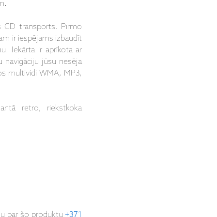
m.
s CD transports.
Pirmo
am ir iespējams izbaudīt
nu.
Iekārta
ir aprīkota ar
gu
navigāciju jūsu nesēja
s multividi WMA, MP3,
antā retro, riekstkoka
ju par šo produktu
+371