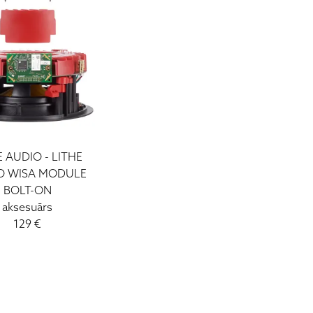
E AUDIO - LITHE
O WISA MODULE
BOLT-ON
aksesuārs
129 €