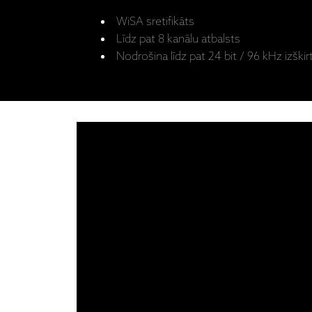
WiSA sretifikāts
Līdz pat 8 kanālu atbalsts
Nodrošina līdz pat 24 bit / 96 kHz izški