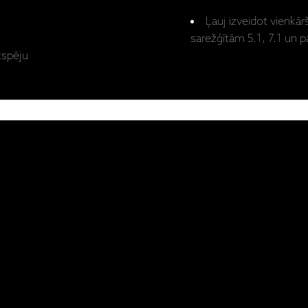
Ļauj izveidot vienkār
sarežģītām 5.1, 7.1 un
rtspēju