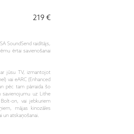
219 €
A SoundSend raidītājs,
tēmu ērtai savienošanai
ar jūsu TV, izmantojot
el) vai eARC (Enhanced
un pēc tam pārraida šo
u savienojumu uz Lithe
Bolt-on, vai jebkuriem
uņiem, mājas kinozāles
ai un atskaņošanai.