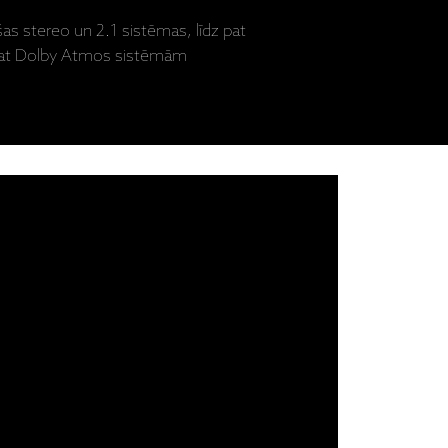
šas stereo un 2.1 sistēmas, līdz pat
 pat Dolby Atmos sistēmām