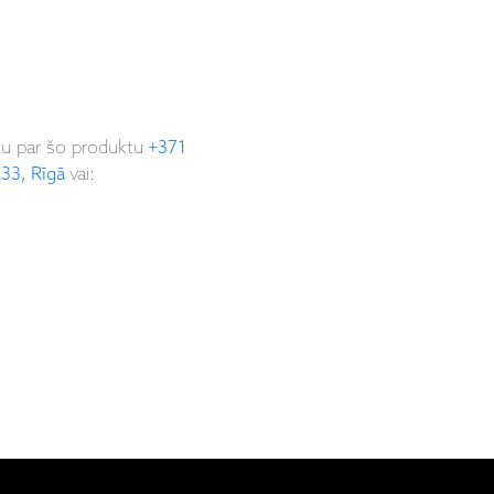
ju par šo produktu
+371
 33, Rīgā
vai: