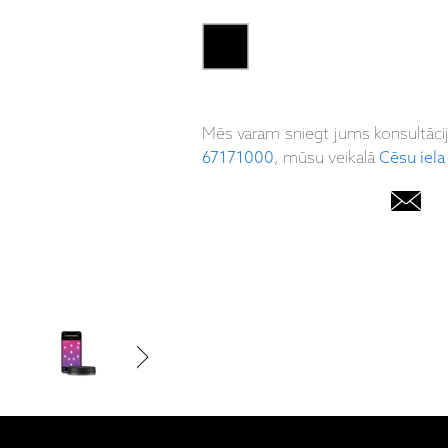
Mēs varam sniegt jums konsultāci
67171000
, mūsu veikalā
Cēsu iela