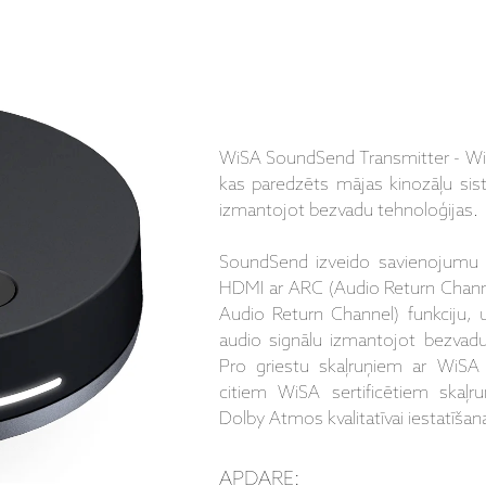
WiSA SoundSend Transmitter - WiS
kas paredzēts mājas kinozāļu sis
izmantojot bezvadu tehnoloģijas.
SoundSend izveido savienojumu 
HDMI ar ARC (Audio Return Chann
Audio Return Channel) funkciju, 
audio signālu izmantojot bezvad
Pro griestu skaļruņiem ar WiSA 
citiem WiSA sertificētiem skaļr
Dolby Atmos kvalitatīvai iestatīšan
APDARE: