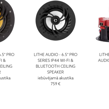
6.5" PRO
LITHE AUDIO - 6.5" PRO
LITH
FI &
SERIES IP44 WI-FI &
AUDI
EILING
BLUETOOTH CEILING
R
SPEAKER
ustika
iebūvējamā akustika
759 €