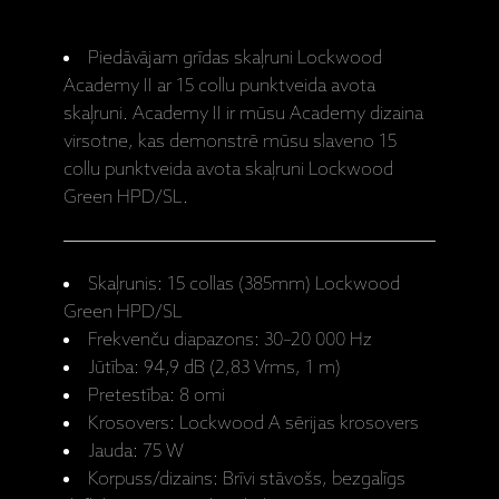
Piedāvājam grīdas skaļruni Lockwood
Academy II ar 15 collu punktveida avota
skaļruni. Academy II ir mūsu Academy dizaina
virsotne, kas demonstrē mūsu slaveno 15
collu punktveida avota skaļruni Lockwood
Green HPD/SL.
Skaļrunis: 15 collas (385mm) Lockwood
Green HPD/SL
Frekvenču diapazons: 30–20 000 Hz
Jūtība: 94,9 dB (2,83 Vrms, 1 m)
Pretestība: 8 omi
Krosovers: Lockwood A sērijas krosovers
Jauda: 75 W
Korpuss/dizains: Brīvi stāvošs, bezgalīgs