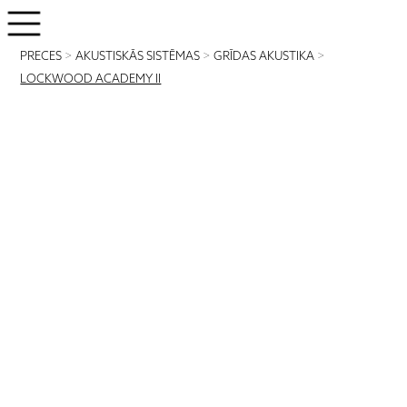
PRECES
>
AKUSTISKĀS SISTĒMAS
>
GRĪDAS AKUSTIKA
>
LOCKWOOD ACADEMY II