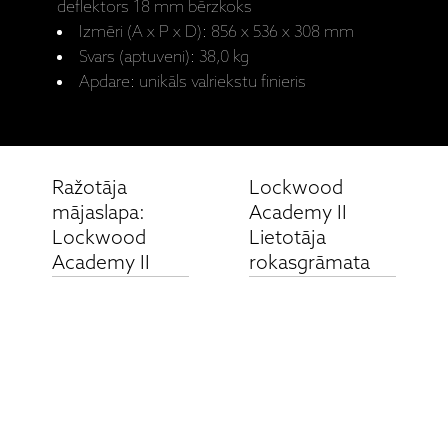
deflektors 18 mm bērzkoks
Izmēri (A x P x D): 856 x 536 x 308 mm
Svars (aptuveni): 38,0 kg
Apdare: unikāls valriekstu finieris
Ražotāja
Lockwood
mājaslapa:
Academy II
Lockwood
Lietotāja
Academy II
rokasgrāmata
Saistītie produkti