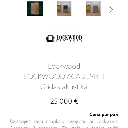
Lockwood
LOCKWOOD ACADEMY II
Grīdas akustika
25 000 €
Cena par pāri
Uzlabojiet savu muzikālo ceļojumu ar Lockwood