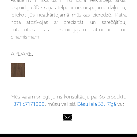
Academy II skandām. To izcilā veiktspēja atklāj
iespaidīgu 3D skaņas telpu ar nepārspējamu dziļumu,
ieliekot jūs neatkārtojamā mūzikas pieredzē. Katra
nota atdzīvojas ar precizitāti un sarežģītību,
pateicoties tās iespaidīgajam ātrumam un
dinamismam.
APDARE:
Mēs varam sniegt jums konsultāciju par šo produktu
+371 67171000
, mūsu veikalā
Cēsu iela 33, Rīgā
vai: