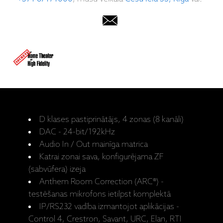
D klases pastiprinātājs, 4 zonas (8 kanāli)
DAC - 24-bit/192kHz
Audio In / Out mainīga matrica
Katrai zonai sava, konfigurējama ZF
(sabvūfera) izeja
Anthem Room Correction (ARC®) -
testēšanas mikrofons ietilpst komplektā
IP/RS232 vadība izmantojot aplikācijas -
Control 4, Crestron, Savant, URC, Elan, RTI