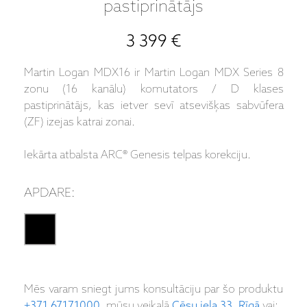
pastiprinātājs
3 399 €
Martin Logan MDX16 ir Martin Logan MDX Series 8
zonu (16 kanālu) komutators / D klases
pastiprinātājs, kas ietver sevī atsevišķas sabvūfera
(ZF) izejas katrai zonai.
Iekārta atbalsta ARC® Genesis telpas korekciju.
APDARE:
Mēs varam sniegt jums konsultāciju par šo produktu
+371 67171000
, mūsu veikalā
Cēsu iela 33, Rīgā
vai: