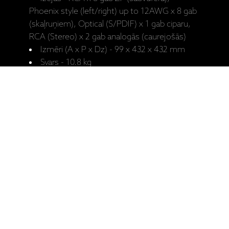
Phoenix style (left/right) up to 12AWG x 8 gab
(skaļruņiem), Optical (S/PDIF) x 1 gab ciparu,
RCA (Stereo) x 2 gab analogās (caurejošās)
Izmēri (A x P x Dz) - 99 x 432 x 432 mm
Svars - 10.8 kg