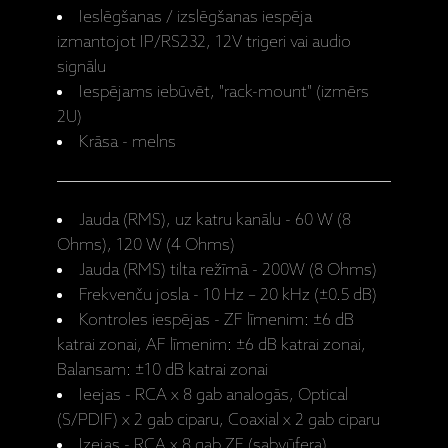
Ieslēgšanas / izslēgšanas iespēja
izmantojot IP/RS232, 12V trigeri vai audio
signālu
Iespējams iebūvēt, "rack-mount" (izmērs
2U)
Krāsa - melns
Jauda (RMS), uz katru kanālu - 60 W (8
Ohms), 120 W (4 Ohms)
Jauda (RMS) tilta režīmā - 200W (8 Ohms)
Frekvenču josla - 10 Hz – 20 kHz (±0.5 dB)
Kontroles iespējas - ZF līmenim: ±6 dB
katrai zonai, AF līmenim: ±6 dB katrai zonai,
Balansam: ±10 dB katrai zonai
Ieejas - RCA x 8 gab analogās, Optical
(S/PDIF) x 2 gab ciparu, Coaxial x 2 gab ciparu
Izejas - RCA x 8 gab ZF (sabvūfera),