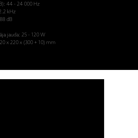
dB): 44 - 24 000 Hz
2.2 kHz
 88 dB
āja jauda: 25 - 120 W
 320 x 220 x (300 + 10) mm