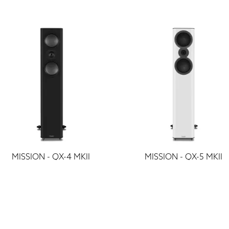
MISSION - QX-4 MKII
MISSION - QX-5 MKII
grīdas akustika
grīdas akustika
1 199 €
1 499 €