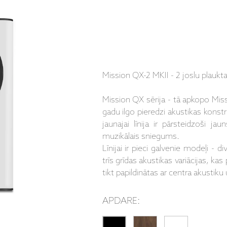
Mission QX-2 MKII - 2 joslu plaukta
Mission QX sērija - tā apkopo Miss
gadu ilgo pieredzi akustikas kons
jaunajai līnija ir pārsteidzoši ja
muzikālais sniegums.
Līnijai ir pieci galvenie modeļi - d
trīs grīdas akustikas variācijas, ka
tikt papildinātas ar centra akustiku
APDARE: