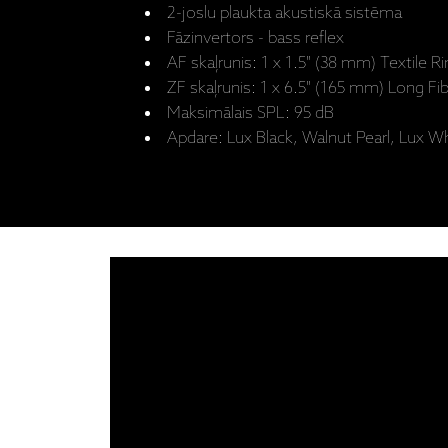
2-joslu plaukta akustiskā sistēma
Fāzinvertors - bass reﬂex
AF skaļrunis: 1 x 1.5" (38 mm) Textile 
ZF skaļrunis: 1 x 6.5" (165 mm) Long 
Maksimālais SPL: 95 dB
Apdare: Lux Black, Walnut Pearl, Lux W