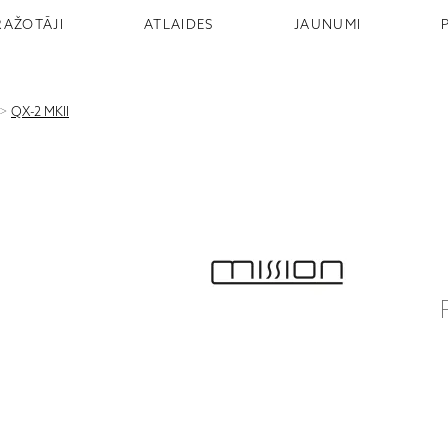
RAŽOTĀJI
ATLAIDES
JAUNUMI
>
QX-2 MKII