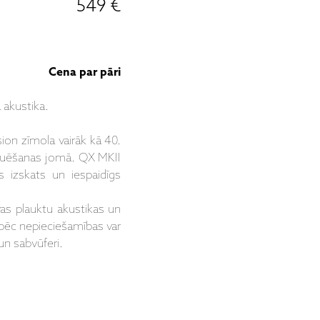
549 €
Cena par pāri
 akustika.
ion zīmola vairāk kā 40.
truēšanas jomā. QX MKII
uns izskats un iespaidīgs
ivas plauktu akustikas un
s pēc nepieciešamības var
 un sabvūferi.