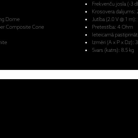
Frekvenču josla (-3 
Krosovera dalijums: 
Ring Dome
Jutība (2.0 V @ 1 m):
Fiber Composite Cone
Pretestība: 4 Ohm
Ieteicamā pastiprināt
hite
Izmēri (A x P x Dz):
Svars (katrs): 8.5 kg