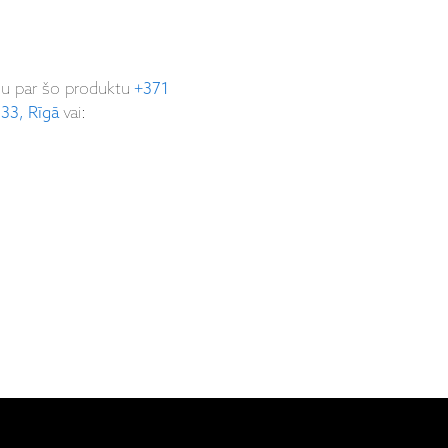
ju par šo produktu
+371
 33, Rīgā
vai: