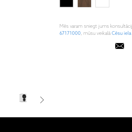
Mēs varam sniegt jums konsultāci
67171000
, mūsu veikalā
Cēsu iela