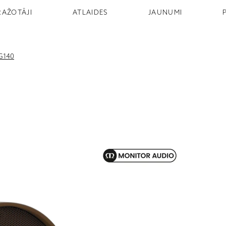
RAŽOTĀJI
ATLAIDES
JAUNUMI
G140