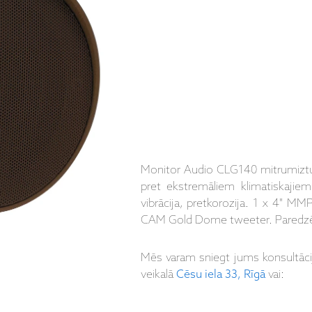
Monitor Audio CLG140 mitrumizturīg
pret ekstremāliem klimatiskajie
vibrācija, pretkorozija. 1 x 4" M
CAM Gold Dome tweeter. Paredzēts 
Mēs varam sniegt jums konsultāc
veikalā
Cēsu iela 33, Rīgā
vai: