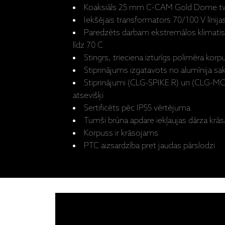
Koaksiāls 25 mm C-CAM Gold Dome t
Iekšējais transformators 70/100 V līnijas
Paredzēts darbam ekstremālos klimatis
līdz 70 C
Stingrs, trieciena izturīgs polimēra kor
Stiprinājums izgatavots no alumīnija s
Stiprinājumi (CLG-SPIKE R) un (CLG-MO
atsevišķi
Sertificēts pēc IP55 vērtējuma
Tumši brūna apdare iekļaujas dārza krā
Korpuss ir krāsojams
PTC aizsardzība pret jaudas pārslodzi