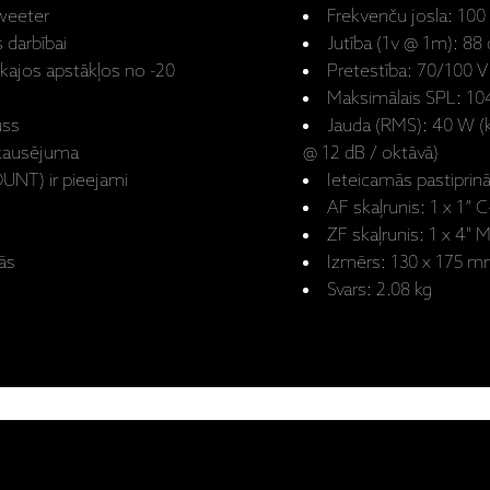
weeter
Frekvenču josla: 10
 darbībai
Jutība (1v @ 1m): 88
kajos apstākļos no -20
Pretestība: 70/100 V
Maksimālais SPL: 1
puss
Jauda (RMS): 40 W (
akausējuma
@ 12 dB / oktāvā)
UNT) ir pieejami
Ieteicamās pastiprin
AF skaļrunis: 1 x 1
ZF skaļrunis: 1 x 4"
sās
Izmērs: 130 x 175 
Svars: 2.08 kg