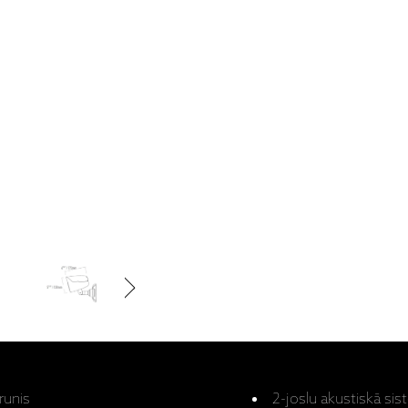
runis
2-joslu akustiskā si