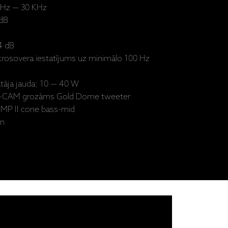
0 Hz — 30 KHz
 dB
04 dB
krosovera iestatījums uz minimālo 100 Hz
ātāja jauda: 10 — 40 W
” C-CAM grozāms Gold Dome tweeter
 MMP II cone bass-mid
mm