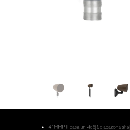
4" MMP II basa un vidējā diapazona skaļ