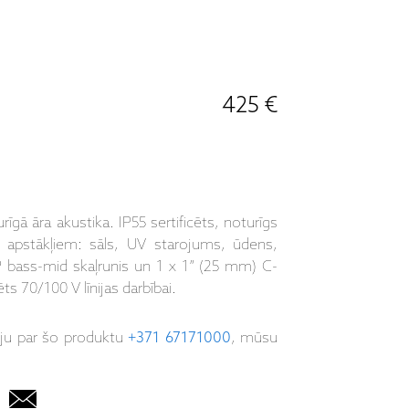
425 €
ā āra akustika. IP55 sertificēts, noturīgs
m apstākļiem: sāls, UV starojums, ūdens,
MP bass-mid skaļrunis un 1 x 1” (25 mm) C-
70/100 V līnijas darbībai.
iju par šo produktu
+371 67171000
, mūsu