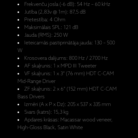
Frekvenču josla (-6 dB): 54 Hz – 60 kHz
Jutība (2,83v @ 1m): 87,5 dB
Pretestība: 4 Ohm
Maksimālais SPL: 121 dB
Jauda (RMS): 250 W
Ieteicamās pastiprinātāja jauda: 130 – 500
W
Krosovera dalijums: 800 Hz / 2700 Hz
AF skaļrunis: 1 x MPD III Tweeter
VF skaļrunis: 1 x 3” (76 mm) HDT C-CAM
Mid-Range Driver
ZF skaļrunis: 2 x 6” (152 mm) HDT C-CAM
Bass Drivers
Izmēri (A x P x Dz): 205 x 537 x 335 mm
Svars (katrs): 15,3 kg
Apdares krāsas: Macassar wood veneer,
High-Gloss Black, Satin White