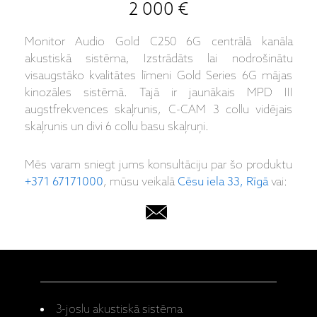
2 000 €
Monitor Audio Gold C250 6G centrālā kanāla
akustiskā sistēma, Izstrādāts lai nodrošinātu
visaugstāko kvalitātes līmeni Gold Series 6G mājas
kinozāles sistēmā. Tajā ir jaunākais MPD III
augstfrekvences skaļrunis, C-CAM 3 collu vidējais
skaļrunis un divi 6 collu basu skaļruņi.
Mēs varam sniegt jums konsultāciju par šo produktu
+371 67171000
, mūsu veikalā
Cēsu iela 33, Rīgā
vai:
3-joslu akustiskā sistēma