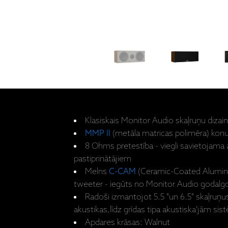
Klasiskais Monitor Audio skaļruņu dizai
MMP II
(metāla matricas polimēra) kon
8 Ohms pretestība - viegli savietojama
pastiprinātājiem
Melns
C-CAM
(Ceramic-Coated Alumin
tweeter - iegūts no Monitor Audio godalgo
Radoši izmantojot 5.5 "un 6.5" skaļruņ
akustikas,līdz grīdas tipa akustiska'jām s
Apdares krāsas: Walnut