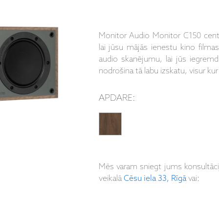
Monitor Audio Monitor C150 centrā
lai jūsu mājās ienestu kino filma
audio skanējumu, lai jūs iegremd
nodrošina tā labu izskatu, visur kur
APDARE:
Mēs varam sniegt jums konsultāc
veikalā
Cēsu iela 33, Rīgā
vai: