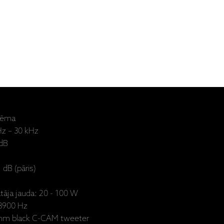
stēma
Hz – 30 kHz
 dB
 dB (pāris)
tāja jauda: 20 - 100 W
 3900 Hz
5 mm black C-CAM tweeter