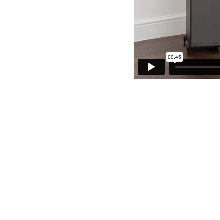
Ražotāja mājaslapa: Monitor C150
HIGH FIDELITY
CĒSU IELA 33
LV-1012 RIGA
+371 29372065
+371 67171000