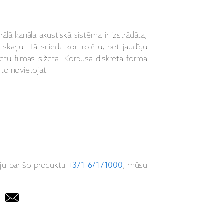
lā kanāla akustiskā sistēma ir izstrādāta,
s skaņu. Tā sniedz kontrolētu, bet jaudīgu
ētu filmas sižetā. Korpusa diskrētā forma
 to novietojat.
iju par šo produktu
+371 67171000
, mūsu