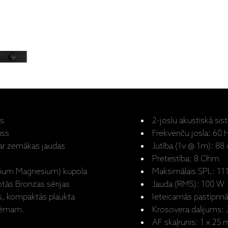
ns
2-joslu akustiskā si
uss
Frekvenču josla: 60 
 ar zemākas jaudas
Jutība (1v @ 1m): 88
Pretestība: 8 Ohm
ium Magnesium) kupola
Maksimālais SPL: 111
tās Bronzas sērijas
Jauda (RMS): 100 W
us, kompaktās plaukta
Ieteicamās pastiprinā
istēmam.
Krosovera dalijums:
AF skaļrunis: 1 x 2