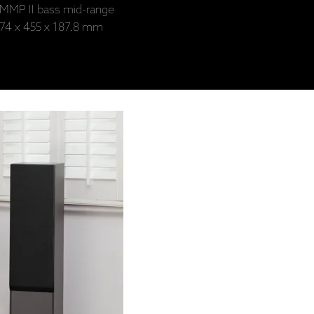
" MMP II bass mid-range
 174 x 455 x 187.8 mm