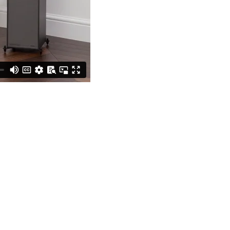
nitor C150 Lietotāja rokasgrāmata