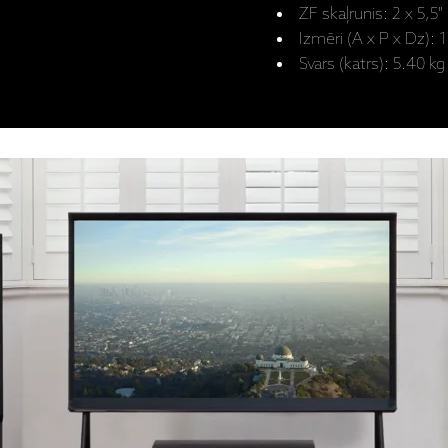
ZF skaļrunis: 2 x 5,5
Izmēri (A x P x Dz):
Svars (katrs): 5.40 kg