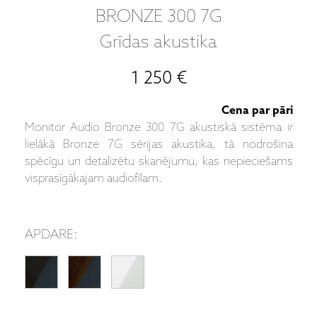
BRONZE 300 7G
Grīdas akustika
1 250 €
Cena par pāri
Monitor Audio Bronze 300 7G akustiskā sistēma ir
lielākā Bronze 7G sērijas akustika, tā nodrošina
spēcīgu un detalizētu skanējumu, kas nepieciešams
visprasīgākajam audiofīlam.
APDARE: