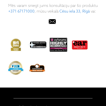
Mēs varam sniegt jums konsultāciju par šo produktu
+371 67171000
, mūsu veikalā
Cēsu iela 33, Rīgā
vai: