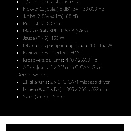
2,5-joslu akustiskā sistēma
Frekvenču josla (-6 dB): 34 – 30 000 Hz
Jutība (2,83v @ 1m): 88 dB
Pretestība: 8 Ohm
Maksimālais SPL: 118 dB (pāris)
Jauda (RMS): 150 W
Ieteicamās pastiprinātāja jauda: 40 - 150 W
Fāzinvertors - Ported - HiVe II
Krosovera dalijums: 470 / 2,600 Hz
AF skaļrunis: 1 x 25" mm C-CAM Gold
Dome tweeter
ZF skaļrunis: 2 x 6" C-CAM midbass driver
Izmēri (A x P x Dz): 1005 x 269 x 392 mm
Svars (katrs): 15,6 kg