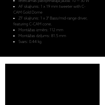
Ieteicamās pastiprinātāja jauda: 10 — 30 W
AF skaļrunis: 1 x 19 mm tweeter with C-
CAM Gold Dome
ZF skaļrunis: 1 x 3" Bass/mid-range driver,
featuring C-CAM cone.
Montāžas izmērs: 112 mm
Montāžas dziļums: 81.5 mm
Svars: 0.44 kg