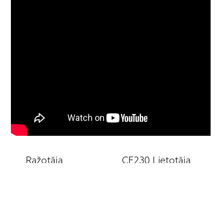
Ražotāja
CF230 Lietotāja
mājaslapa:
rokasgrāmata
CF230