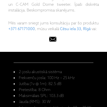
un C-CAM Gold Dome tweeter. Īpaši diskrēta
instalācija. Beskompromisa skanējums.
Mēs varam sniegt jums konsultāciju par šo produktu
+371 67171000
, mūsu veikalā
Cēsu iela 33, Rīgā
vai:
2-joslu akustiskā sistēma
Frekvenču josla: 100 Hz – 25 kHz
Jutība (1v @ 1m): 82.5 dB
Pretestība: 8 Ohm
Maksimālais SPL: 103.3 dB
Jauda (RMS): 30 W