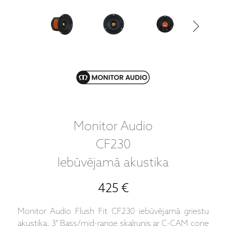
Monitor Audio
CF230
Iebūvējamā akustika
425 €
Monitor Audio Flush Fit CF230 iebūvējamā griestu
akustika. 3" Bass/mid-range skaļrunis ar C-CAM cone