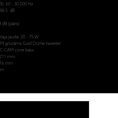
B): 60 - 30 000 Hz
 88.5 dB
 dB (pāris)
tāja jauda: 20 - 75 W
-CAM grozāms Gold Dome tweeter
5" C-CAM cone bass
 211 mm
116 mm
mm