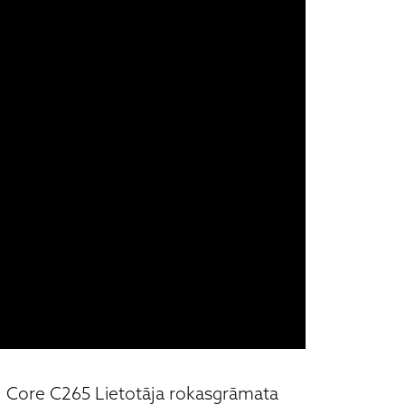
Core C265 Lietotāja rokasgrāmata