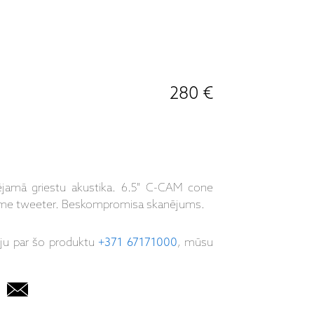
280 €
jamā griestu akustika. 6.5" C-CAM cone
ome tweeter. Beskompromisa skanējums.
iju par šo produktu
+371 67171000
, mūsu