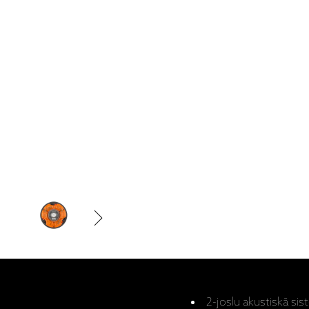
2-joslu akustiskā si