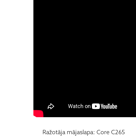
Ražotāja mājaslapa: Core C265