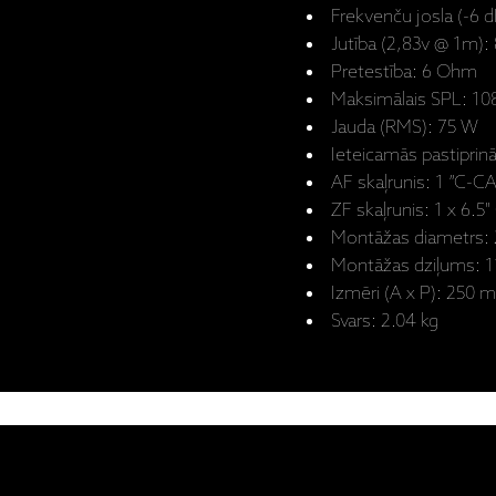
Frekvenču josla (-6 d
Jutība (2,83v @ 1m):
Pretestība: 6 Ohm
Maksimālais SPL: 108
Jauda (RMS): 75 W
Ieteicamās pastiprinā
AF skaļrunis: 1 ”C
ZF skaļrunis: 1 x 6.
Montāžas diametrs:
Montāžas dziļums: 
Izmēri (A x P): 250 
Svars: 2.04 kg