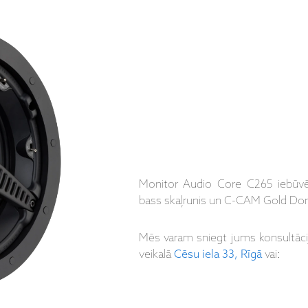
Monitor Audio Core C265 iebūvē
bass skaļrunis un C-CAM Gold D
Mēs varam sniegt jums konsultāc
veikalā
Cēsu iela 33, Rīgā
vai: