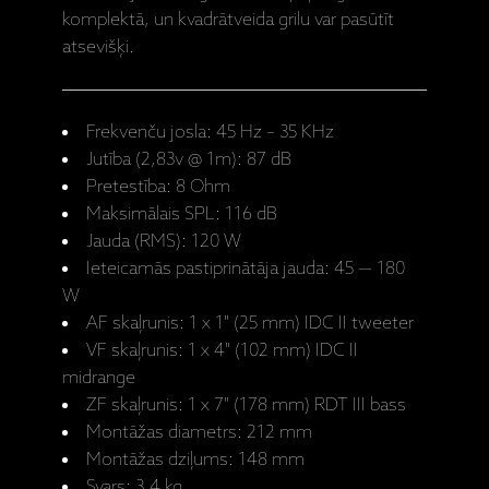
komplektā, un kvadrātveida grilu var pasūtīt
atsevišķi.
Frekvenču josla: 45 Hz – 35 KHz
Jutība (2,83v @ 1m): 87 dB
Pretestība: 8 Ohm
Maksimālais SPL: 116 dB
Jauda (RMS): 120 W
Ieteicamās pastiprinātāja jauda: 45 — 180
W
AF skaļrunis: 1 x 1" (25 mm) IDC II tweeter
VF skaļrunis: 1 x 4" (102 mm) IDC II
midrange
ZF skaļrunis: 1 x 7" (178 mm) RDT III bass
Montāžas diametrs: 212 mm
Montāžas dziļums: 148 mm
Svars: 3.4 kg