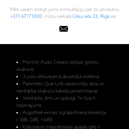
Mēs varam sniegt jums konsultāciju par šo produktu
+371 67171000
, mūsu veikalā
Cēsu iela 33, Rīgā
vai:
Monitor Audio Creator sērijas griestu
skaļrunis
3-joslu iebūvējamā akustiskā sistēma
Patentēts Quik-Link savienotājs ātrai un
vienkāršai skaļruņu kabeļa pievienošanai
Vienkāršs, ērts un spēcīgs Tri-Grip II
stiprinājums
Augstfrekvences signāla līmeņa korekcija
(-3dB, 0dB, +3dB)
Krāsojams magnētiskais apaļais grils ir