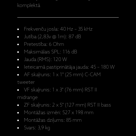
komplektā
Frekvenču josla: 40 Hz – 35 kHz
Jutība (2,83v @ 1m): 87 dB
Pretestība: 6 Ohm
Maksimālais SPL: 116 dB
Jauda (RMS): 120 W
Ieteicamā pastiprinātāja jauda: 45 – 180 W
AF skaļrunis: 1 x 1" (25 mm) C-CAM
tweeter
VF skaļrunis: 1 x 3" (76 mm) RST II
midrange
ZF skaļrunis: 2 x 5" (127 mm) RST II bass
Montāžas izmēri: 527 x 198 mm
Montāžas dziļums: 85 mm
Svars: 3,9 kg