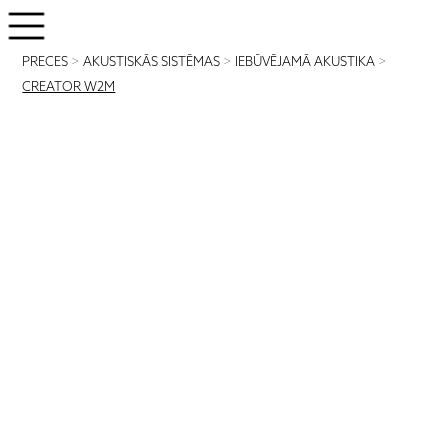
PRECES
>
AKUSTISKĀS SISTĒMAS
>
IEBŪVĒJAMĀ AKUSTIKA
>
CREATOR W2M