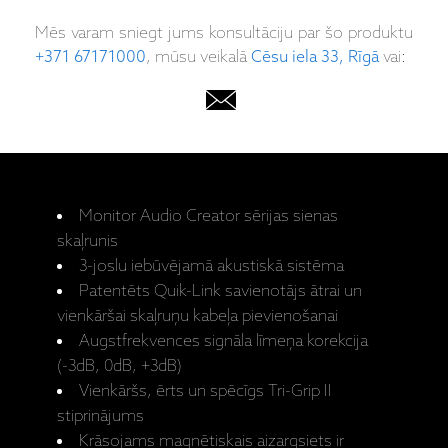
Mēs varam sniegt jums konsultāciju par šo produktu
+371 67171000
, mūsu veikalā
Cēsu iela 33, Rīgā
vai:
Monitor Audio Creator sērijas sienas
skaļrunis
3-joslu iebūvējamā akustiskā sistēma
Patentēts Quik-Link savienotājs ātrai un
vienkāršai skaļruņu kabeļa pievienošanai
Augstfrekvences signāla līmeņa korekcija
(-3dB, 0dB, +3dB)
Vienkāršs, ērts un spēcīgs Tri-Grip II
stiprinājums
Krāsojams magnētiskais aizargsiets ir