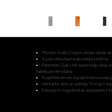
Monitor Audio Creator sērijas sienas sk
3-joslu iebūvējamā akustiskā sistēma
Patentēts Quik-Link savienotājs ātrai un
kabeļa pievienošanai
Augstfrekvences signāla līmeņa korekci
Vienkāršs, ērts un spēcīgs Tri-Grip II st
Krāsojams magnētiskais aizargsiets ir 