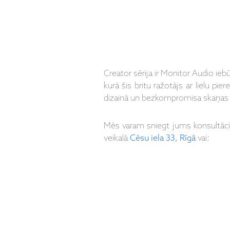
Creator sērija ir Monitor Audio ie
kurā šis britu ražotājs ar lielu pi
dizainā un bezkompromisa skaņas kv
Mēs varam sniegt jums konsultāc
veikalā
Cēsu iela 33, Rīgā
vai: