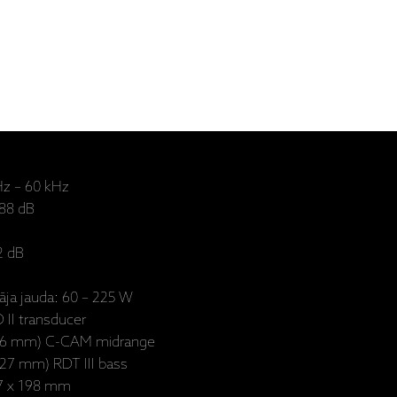
z – 60 kHz​
 88 dB
2 dB
tāja jauda: 60 – 225 W
 II transducer
" (76 mm) C-CAM midrange
(127 mm) RDT III bass
27 x 198 mm