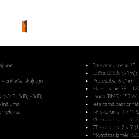
aļrunis
Frekvenču josla: 45 H
Jutība (2,83v @ 1m):
 vienkāršai skaļruņu
Pretestība: 6 Ohm
Maksimālais SPL: 12
ja (-3dB, 0dB, +3dB)
Jauda (RMS): 150 W
iprinājums
Ieteicamā pastiprinā
komplektā
AF skaļrunis: 1 x MPD
VF skaļrunis: 1 x 3
ZF skaļrunis: 2 x 5" 
Montāžas izmēri: 5