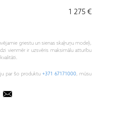
1 275 €
būvējamie griestu un sienas skaļruņu modeļi,
eredzi vienmēr ir uzsvēris maksimālu atturību
alitāti.
iju par šo produktu
+371 67171000
, mūsu