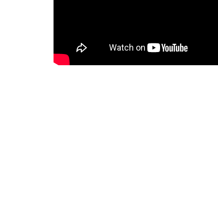
Ražotāja mājaslapa: CREATOR W3
HIGH FIDELITY
CĒSU IELA 33
LV-1012 RIGA
+371 29372065
+371 67171000
INFO@HIGH-FIDELITY.LV