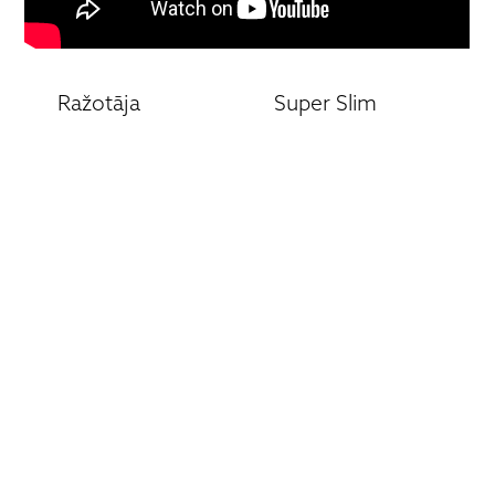
Ražotāja
Super Slim
mājaslapa:
WSS430
Super Slim
Lietotāja
WSS430
rokasgrāmata
Saistītie produkti