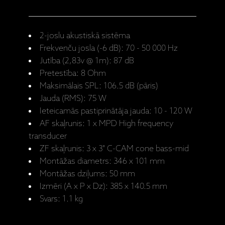
2-joslu akustiskā sistēma
Frekvenču josla (-6 dB): 70 - 50 000 Hz
Jutība (2,83v @ 1m): 87 dB
Pretestība: 8 Ohm
Maksimālais SPL: 106.5 dB (pāris)
Jauda (RMS): 75 W
Ieteicamās pastiprinātāja jauda: 10 - 120 W
AF skaļrunis: 1 x MPD High frequency
transducer
ZF skaļrunis: 3 x 3" C-CAM cone bass-mid
Montāžas diametrs: 346 x 101 mm
Montāžas dziļums: 50 mm
Izmēri (A x P x Dz): 385 x 140.5 mm
Svars: 1.1 kg