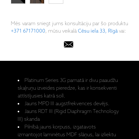
Mēs varam sniegt jums konsultāciju par šo produktu
+371 67171000
, mūsu veikalā
Cēsu iela 33, Rīgā
vai:
Platinum Series 3G pamatā ir divu paaudžu
skaļruņu izveides pieredze, kas ir konsekventi
attīstījusies katrā solī.
Jauns MPD III augstfrekvences devējs.
Jauns RDT III (Rigid Diaphragm Technology
III) skanda
Pilnībā jauns korpuss, izgatavots
izmantojot laminētus MDF slāņus, lai izliektu