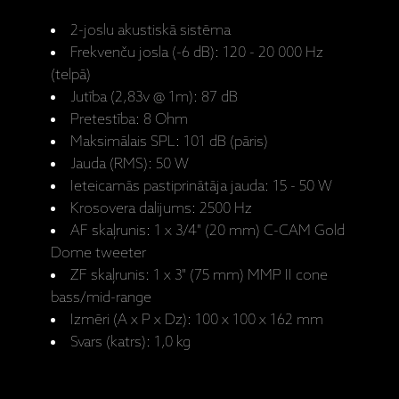
2-joslu akustiskā sistēma
Frekvenču josla (-6 dB): 120 - 20 000 Hz
(telpā)
Jutība (2,83v @ 1m): 87 dB
Pretestība: 8 Ohm
Maksimālais SPL: 101 dB (pāris)
Jauda (RMS): 50 W
Ieteicamās pastiprinātāja jauda: 15 - 50 W
Krosovera dalijums: 2500 Hz
AF skaļrunis: 1 x 3/4" (20 mm) C-CAM Gold
Dome tweeter
ZF skaļrunis: 1 x 3" (75 mm) MMP II cone
bass/mid-range
Izmēri (A x P x Dz): 100 x 100 x 162 mm
Svars (katrs): 1,0 kg