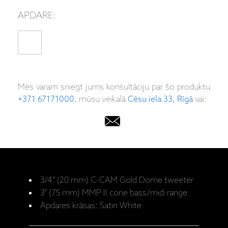
APDARE:
Mēs varam sniegt jums konsultāciju par šo produktu
+371 67171000
, mūsu veikalā
Cēsu iela 33, Rīgā
vai:
3/4" (20 mm) C-CAM Gold Dome tweeter
3" (75 mm) MMP II cone bass/mid-range
Apdares krāsas: Satin White