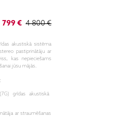
 799 €
4 800 €
īdas akustiskā sistēma
ereo pastiprinātāju ar
viss, kas nepieciešams
īšanai jūsu mājās.
:
(7G) grīdas akustiskā
inātāja ar straumēšanas