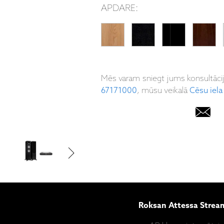
APDARE:
Mēs varam sniegt jums konsultāci
67171000
, mūsu veikalā
Cēsu iela
Roksan Attessa Stream