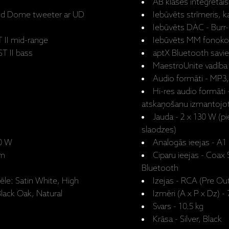
AB klases integrētais
old Dome tweeter ar UD
Iebūvēts strīmeris, 
Iebūvēts DAC - Burr-
T II mid-range
Iebūvēts MM fonoko
ST II bass
aptX Bluetooth savi
MaestroUnite vadība -
Audio formāti - M
Hi-res audio formāt
atskaņošanu izmantojot
Jauda - 2 x 130 W (p
slaodzes)
50 W
Analogās ieejas - A1
 mm
Ciparu ieejas - Coax 
Bluetooth
ēle: Satin White, High
Izejas - RCA (Pre Out
Black Oak, Natural
Izmēri (A x P x Dz) 
Svars - 10.5 kg
Krāsa - Silver, Black