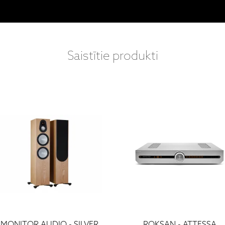
Saistītie produkti
MONITOR AUDIO - SILVER
ROKSAN - ATTESSA