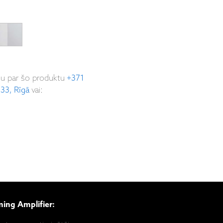
ju par šo produktu
+371
 33, Rīgā
vai:
ing Amplifier: