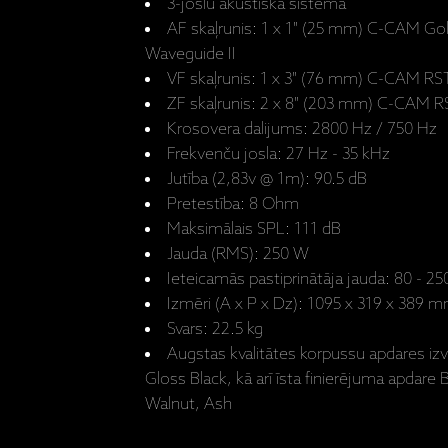
3-joslu akustiskā sistēma
AF skaļrunis: 1 x 1" (25 mm) C-CAM G
Waveguide II
VF skaļrunis: 1 x 3" (76 mm) C-CAM RS
ZF skaļrunis: 2 x 8" (203 mm) C-CAM R
Krosovera dalijums: 2800 Hz / 750 Hz
Frekvenču josla: 27 Hz - 35 kHz
Jutība (2,83v @ 1m): 90.5 dB
Pretestība: 8 Ohm
Maksimālais SPL: 111 dB
Jauda (RMS): 250 W
Ieteicamās pastiprinātāja jauda: 80 - 2
Izmēri (A x P x Dz): 1095 x 319 x 389
Svars: 22.5 kg
Augstas kvalitātes korpussu apdares izv
Gloss Black, kā arī īsta finierējuma apdare 
Walnut, Ash