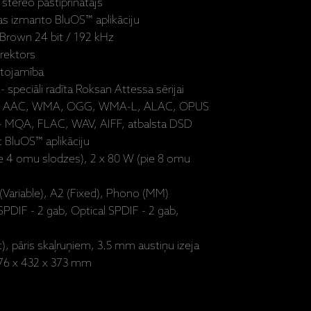
 stereo pastiprinātājs
kas izmanto BluOS™ aplikāciju
Brown 24 bit / 192 kHz
rektors
etojamība
 speciāli radīta Roksan Attessa sērijai
P3, AAC, WMA, OGG, WMA-L, ALAC, OPUS
i - MQA, FLAC, WAV, AIFF, atbalsta DSD
 BluOS™ aplikāciju
ie 4 omu slodzes), 2 x 80 W (pie 8 omu
 (Variable), A2 (Fixed), Phono (MM)
SPDIF - 2 gab, Optical SPDIF - 2 gab,
), pāris skaļruņiem, 3.5 mm austiņu izeja
- 76 x 432 x 373 mm