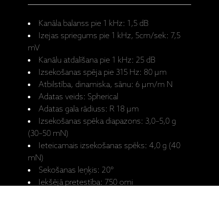
Kanāla balanss pie 1 kHz: 1,5 dB
Izejas spriegums pie 1 kHz, 5cm/sek: 7,5
mV
Kanālu atdalīšana pie 1 kHz: 25 dB
Izsekošanas spēja pie 315 Hz: 80 μm
Atbilstība, dinamiska, sānu: 6 μm/m N
Adatas veids: Spherical
Adatas gala rādiuss: R 18 μm
Izsekošanas spēka diapazons: 3,0–5,0 g
(30–50 mN)
Ieteicamais izsekošanas spēks: 4,0 g (40
mN)
Sekošanas leņķis: 20°
Iekšējā pretestība: 750 omi
Kārtridža svars: adata = 1 g
Ieteicamā slodzes pretestība: 47 kOhm