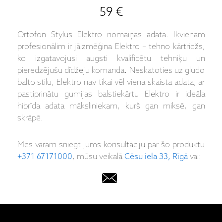
59 €
Ortofon Stylus Elektro nomaiņas adata. Ikvienam
profesionālim ir jāizmēģina Elektro – tehno kārtridžs,
ko izgatavojusi augsti kvalificētu tehniķu un
pieredzējušu dīdžeju komanda. Neskatoties uz gludo
balto stilu, Elektro nav tikai vēl viena skaista adata, ar
pastiprinātu gumijas balstiekārtu Elektro ir ideāla
hibrīda adata māksliniekam, kurš gan miksē, gan
skrāpē.
Mēs varam sniegt jums konsultāciju par šo produktu
+371 67171000
, mūsu veikalā
Cēsu iela 33, Rīgā
vai: