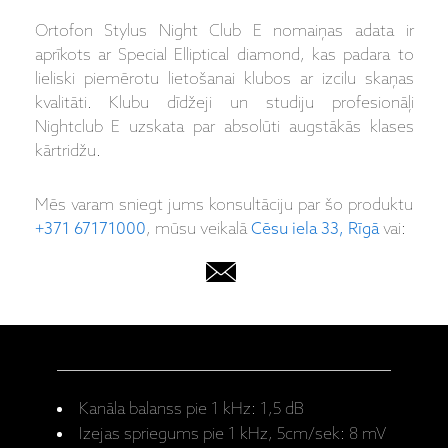
Ortofon Stylus Night Club E nomaiņas adata ir
aprīkots ar Special Elliptical diamond, kas padara to
lieliski piemērotu lietošanai klubos ar izcilu skaņas
kvalitāti. Klubu dīdžeji un studiju profesionāļi
Nightclub E uzskata par absolūti augstākās klases
kārtridžu.
Mēs varam sniegt jums konsultāciju par šo produktu
+371 67171000
, mūsu veikalā
Cēsu iela 33, Rīgā
vai:
Kanāla balanss pie 1 kHz: 1,5 dB
Izejas spriegums pie 1 kHz, 5cm/sek: 8 mV