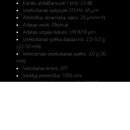
Kanālu atdalīšana pie 1 kHz: 23 dB
Izsekošanas spēja pie 315 Hz: 65 μm
Atbilstība, dinamiska, sānu: 20 μm/m N
Adatas veids: Elliptical
Adatas uzgaļa rādiuss: r/R 8/18 μm
Izsekošanas spēka diapazons: 2,0–5,0 g
(20–50 mN)
Ieteicamais izsekošanas spēks: 3,0 g (30
mN)
Sekošanas leņķis: 20°
Iekšējā pretestība: 1000 omi
Ieteicamā slodzes pretestība: 47 kOhm
Iekšējā induktivitāte: 580 mH
Ieteicamā slodzes kapacitāte: 200-600 pF
Ražotāja mājaslapa: Stylus Night Club E