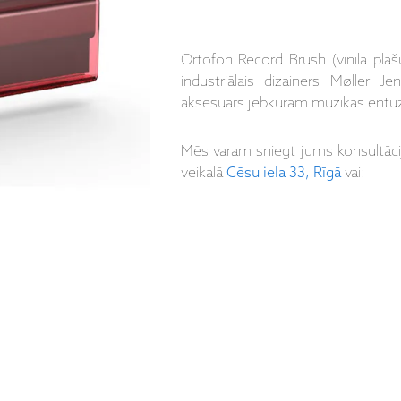
Ortofon Record Brush (vinila plašu 
industriālais dizainers Møller J
aksesuārs jebkuram mūzikas entu
Mēs varam sniegt jums konsultāc
veikalā
Cēsu iela 33, Rīgā
vai: