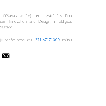
tīrīšanas birstīte) kuru ir izstrādājis dāņu
ensen Innovation and Design, ir obligāts
ziastam.
iju par šo produktu
+371 67171000
, mūsu