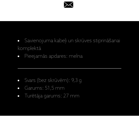
Savienojuma kabeļi un skrūves stiprināšanai
komplektā
Pieejamās apdares: melna
Svars (bez skrūvēm): 9,3 g
Garums: 51,5 mm
Turētāja garums: 27 mm
Ražotāja mājaslapa: SH-4