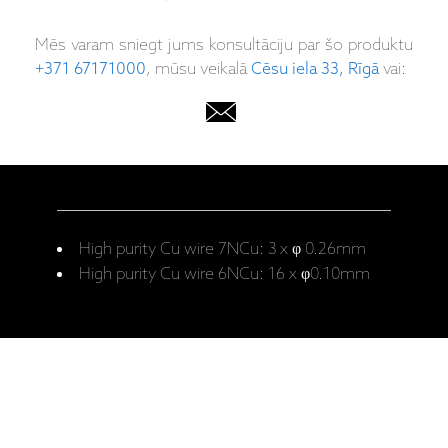
Mēs varam sniegt jums konsultāciju par šo produktu
+371 67171000
, mūsu veikalā
Cēsu iela 33, Rīgā
vai:
High purity Cu wire 7NCu: 3 x φ 0.26mm
High purity Cu wire 6NCu: 16 x φ0.10mm
Ražotāja mājaslapa: LW-7N