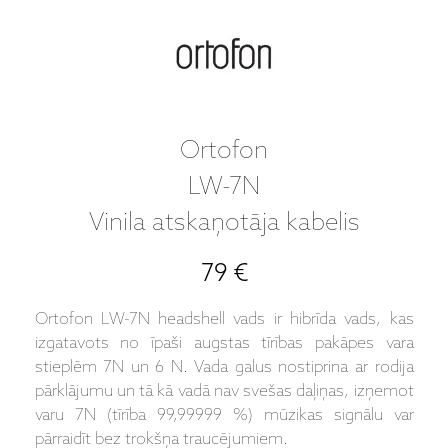
Ortofon
LW-7N
Vinila atskaņotāja kabelis
79 €
Ortofon LW-7N headshell vads ir hibrīda vads, kas
izgatavots no īpaši augstas tīrības pakāpes vara
stieplēm 7N un 6 N. Vada galus nostiprina ar rodija
pārklājumu un tā kā vadā nav svešas daļiņas, izņemot
varu 7N (tīrība 99,99999 %) mūzikas signālu var
pārraidīt bez trokšņa traucējumiem.