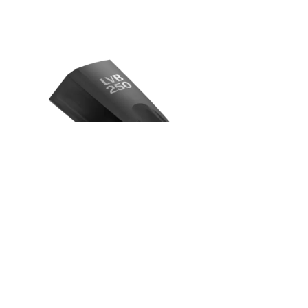
ORTOFON - STYLUS
CONCORDE MUSIC
BLACK LVB 250
nomaiņas adata
899 €