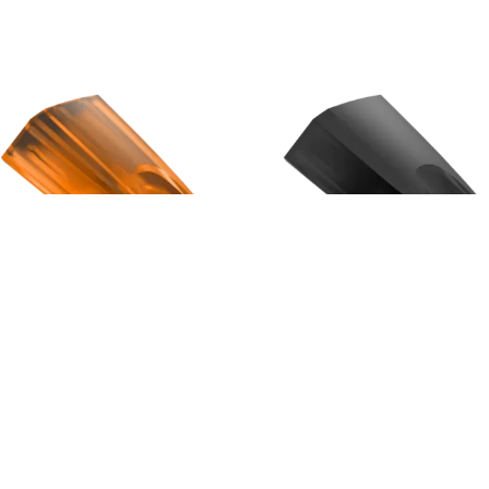
ORTOFON - STYLUS
ORTOFON - STYLUS
CONCORDE MUSIC
CONCORDE MUSIC
BRONZE
BLACK
nomaiņas adata
nomaiņas adata
299 €
499 €