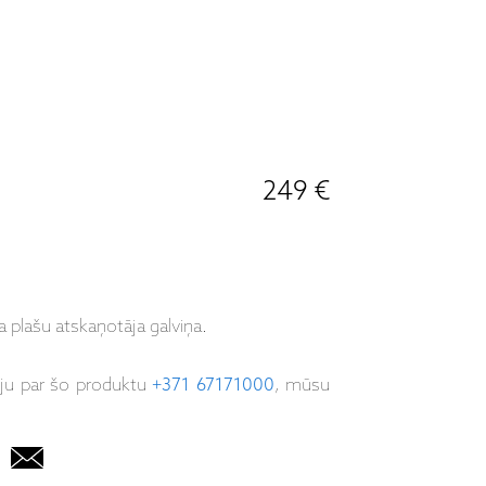
249 €
 plašu atskaņotāja galviņa.
iju par šo produktu
+371 67171000
, mūsu