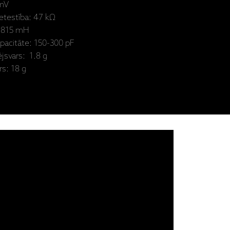
 mV
etestība: 47 kΩ
: 815 mH
pacitāte: 150-300 pF
jsvars: 1.8 g
rs: 18 g