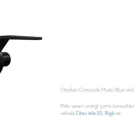
Ortofon Concorde Music Blue vinila
Mēs varam sniegt jums konsultāc
veikalā
Cēsu iela 33, Rīgā
vai: