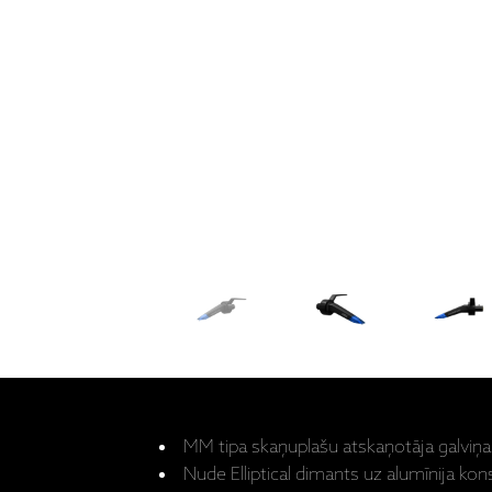
MM tipa skaņuplašu atskaņotāja galviņa
Nude Elliptical dimants uz alumīnija kon