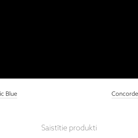
c Blue
Concorde 
Saistītie produkti