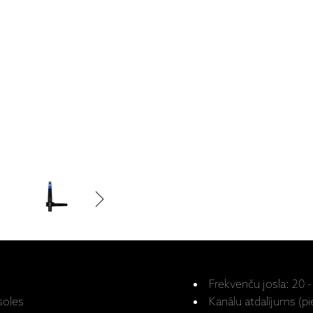
Frekvenču josla: 20 -
soles
Kanālu atdalījums (pi