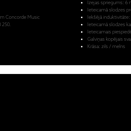
Izejas spriegums: 6
Ieteicamā slodzes pr
sām Concorde Music
Iekšējā induktivitāte
 250.
Ieteicamā slodzes ka
Ieteicamais piespiedē
Galviņas kopējais sva
Krāsa: zils / melns