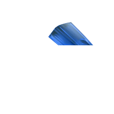
ORTOFON - STYLUS
CONCORDE MUSIC BLUE
nomaiņas adatas
149 €