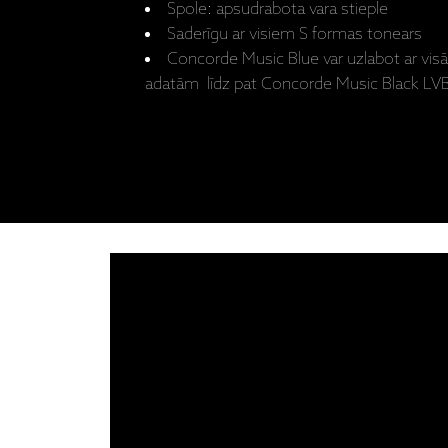
Spole: apsudrabota vara stieple
Saderīgu ar visiem S formas tonears
Concorde Music Blue var uzlabot ar vi
adatām līdz pat Concorde Music Black LVB