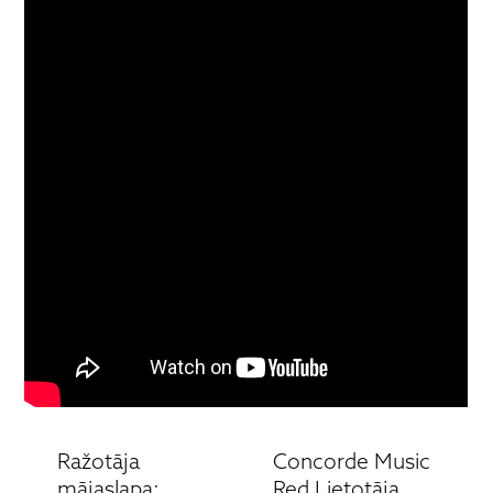
Ražotāja
Concorde Music
mājaslapa:
Red Lietotāja