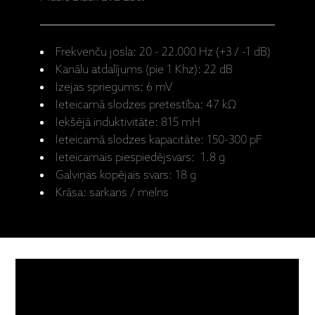
Frekvenču josla: 20 - 22.000 Hz (+3 / -1 dB)
Kanālu atdalījums (pie 1 Khz): 22 dB
Izejas spriegums: 6 mV
Ieteicamā slodzes pretestība: 47 kΩ
Iekšējā induktivitāte: 815 mH
Ieteicamā slodzes kapacitāte: 150-300 pF
Ieteicamais piespiedējsvars: 1.8 g
Galviņas kopējais svars: 18 g
Krāsa: sarkans / melns