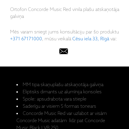
Ortofon Concorde Music Red vinila plašu atskaņotāja
galviņa
Mēs varam sniegt jums konsultāciju par šo produktu
+371 67171000
, mūsu veikalā
Cēsu iela 33, Rīgā
vai:
MM tipa skaņuplašu atskaņotāja galviņa
Eliptisks dimants uz alumīnija konsoles
Spole: apsudrabota vara stieple
Saderīgu ar visiem S formas tonears
Concorde Music Red var uzlabot ar visām
Concorde Music adatām līdz pat Concorde
Music Black LVB 250.