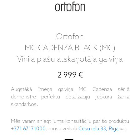
Ortofon
MC CADENZA BLACK (MC)
Vinila plašu atskaņotāja galviņa
2 999 €
Augstākā līmeņa galviņa MC Cadenza sērijā
demonstrē perfektu detalizāciju jebkura žanra
skaņdarbos,
Mēs varam sniegt jums konsultāciju par šo produktu
+371 67171000
, mūsu veikalā
Cēsu iela 33, Rīgā
vai: