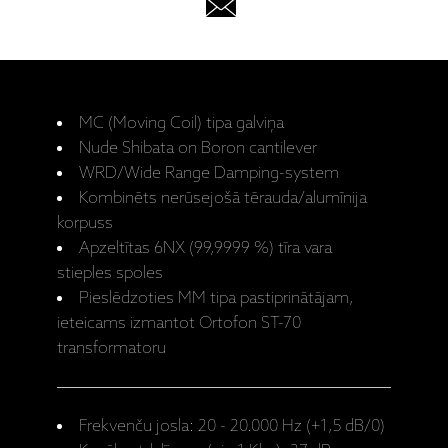
MC (Moving Coil) tipa galviņa
Nude Shibata on Boron cantilever
WRD/Wide Range Damping-system
Kombinēts nerūsejošā tērauda/alumīnija
korpuss
Apzeltītas 6NX (99,9999 %) tīra vara
stieples spoles
Pieslēdzoties MM tipa pastiprinātājam,
ieteicams izmantot Ortofon ST-70
transformatoru
Frekvenču josla: 20 - 20.000 Hz (+1,5 dB/0)