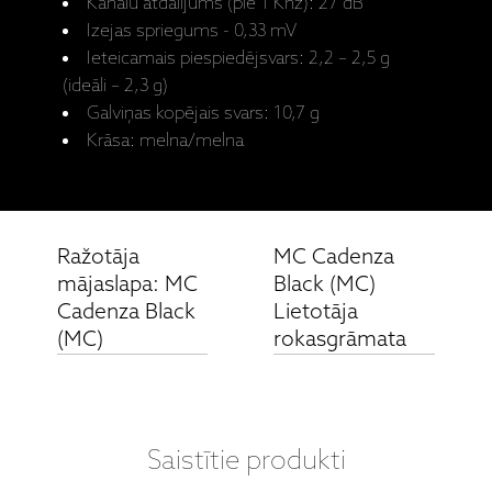
Kanālu atdalījums (pie 1 Khz): 27 dB
Izejas spriegums - 0,33 mV
Ieteicamais piespiedējsvars: 2,2 – 2,5 g
(ideāli – 2,3 g)
Galviņas kopējais svars: 10,7 g
Krāsa: melna/melna
Ražotāja
MC Cadenza
mājaslapa: MC
Black (MC)
Cadenza Black
Lietotāja
(MC)
rokasgrāmata
Saistītie produkti