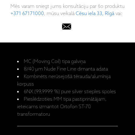
Mēs varam sniegt jums konsultāciju par šo produktu
+371 67171000
, mūsu veikalā
Cēsu iela 33, Rīgā
vai:
MC (Moving Coil) tipa galviņa
8/40 µm Nude Fine Line dimanta adata
Kombinēts nerūsejošā tērauda/alumīnija
korpuss
6NX (99,9999 %) pure silver stieples spoles
Pieslēdzoties MM tipa pastiprinātājam,
ieteicams izmantot Ortofon ST-70
transformatoru