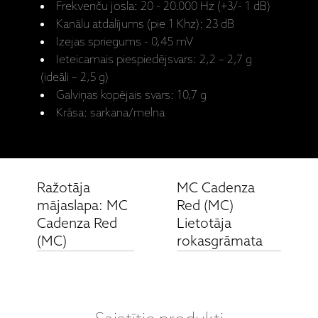
Frekvenču josla: 20 - 20.000 Hz (+3/- 1 dB)
Kanālu atdalījums (pie 1 Khz): 23 dB
Izejas spriegums - 0,45 mV
Ieteicamais piespiedējsvars: 2,2 – 2,7 g
(ideāli – 2,5 g)
Galviņas kopējais svars: 10,7 g
Krāsa: sarkana/melna
Ražotāja
MC Cadenza
mājaslapa: MC
Red (MC)
Cadenza Red
Lietotāja
(MC)
rokasgrāmata