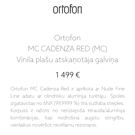
Ortofon
MC CADENZA RED (MC)
Vinila plašu atskaņotāja galviņa
1 499 €
Ortofon MC Cadenza Red ir aprīkota ar Nude Fine
Line adatu ar cilindrisku alumīnija turētāju. Spoles
izgatavotas no 6NX (99,9999 %) tīra sudraba stieples.
Korpuss ir ražots no nerūsejošā tērauda/alumīnija
kombinācijas, kas nodrošina augstu stingrību,
vienlaikus novēršot nevēlamu rezonansi.