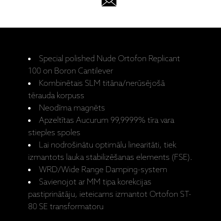
Special polished Nude Ortofon Replicant
100 on Boron Cantilever
Kombinētais SLM titāna/nerūsējošā
tērauda korpuss
Neodīma magnēts
Apzeltītas Aucurum 99,9999% tīra vara
stieples spoles
Lai nodrošinātu optimālu linearitāti, tiek
izmantots lauka stabilizēšanas elements (FSE).
WRD/Wide Range Damping-system
Savienojot ar MM tipa korekcijas
pastiprinātāju, ieteicams izmantot Ortofon ST-
80 SE transformatoru