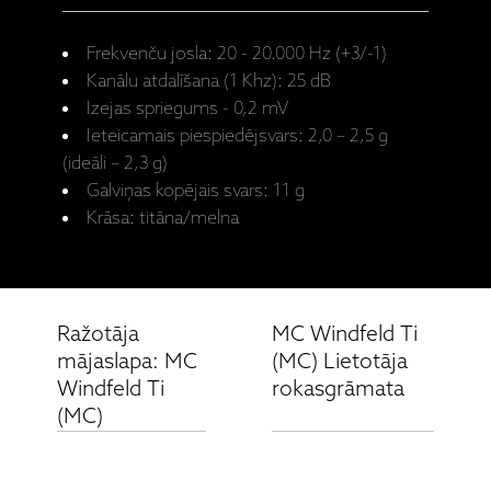
Frekvenču josla: 20 - 20.000 Hz (+3/-1)
Kanālu atdalīšana (1 Khz): 25 dB
Izejas spriegums - 0,2 mV
Ieteicamais piespiedējsvars: 2,0 – 2,5 g
(ideāli – 2,3 g)
Galviņas kopējais svars: 11 g
Krāsa: titāna/melna
Ražotāja
MC Windfeld Ti
mājaslapa: MC
(MC) Lietotāja
Windfeld Ti
rokasgrāmata
(MC)