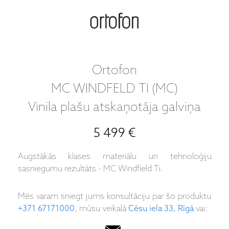
Ortofon
MC WINDFELD TI (MC)
Vinila plašu atskaņotāja galviņa
5 499 €
Augstākās klases materiālu un tehnoloģiju
sasniegumu rezultāts - MC Windfield Ti.
Mēs varam sniegt jums konsultāciju par šo produktu
+371 67171000
, mūsu veikalā
Cēsu iela 33, Rīgā
vai: