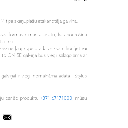
 tipa skaņuplašu atskaņotāja galviņa.
skas formas dimanta adatu, kas nodrošina
urlīkni.
lāksne ļauj kopējo adatas svaru koriģēt vai
ar to OM 5E galviņa būs viegli salāgojama ar
lviņai ir viegli nomaināma adata - Stylus
iju par šo produktu
+371 67171000
, mūsu