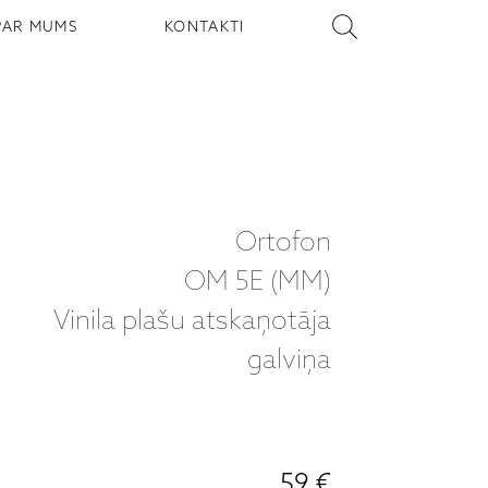
PAR MUMS
KONTAKTI
Ortofon
OM 5E (MM)
Vinila plašu atskaņotāja
galviņa
59 €