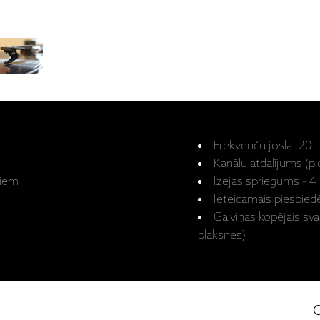
Frekvenču josla: 20 -
Kanālu atdalījums (pi
miem
Izejas spriegums - 
Ieteicamais piespiedēj
Galviņas kopējais svar
plāksnes)
O