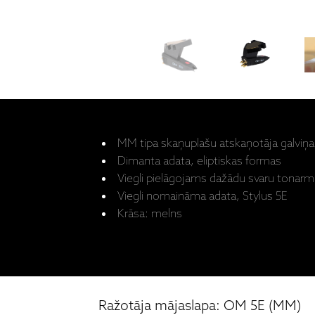
MM tipa skaņuplašu atskaņotāja galviņa
Dimanta adata, eliptiskas formas
Viegli pielāgojams dažādu svaru tonar
Viegli nomaināma adata, Stylus 5E
Krāsa: melns
Ražotāja mājaslapa: OM 5E (MM)