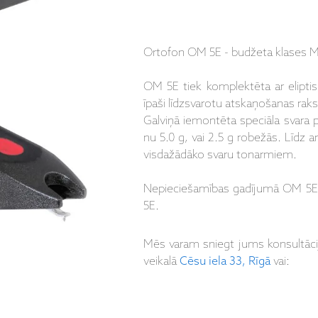
Ortofon OM 5E - budžeta klases MM
OM 5E tiek komplektēta ar elipti
īpaši līdzsvarotu atskaņošanas rakst
Galviņā iemontēta speciāla svara p
nu 5.0 g, vai 2.5 g robežās. Līdz 
visdažādāko svaru tonarmiem.
Nepieciešamības gadījumā OM 5E ga
5E.
Mēs varam sniegt jums konsultāc
veikalā
Cēsu iela 33, Rīgā
vai: