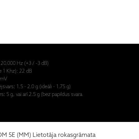
 20.000 Hz (+3 / -3 dB)
e 1 Khz): 22 dB
4 mV
svars: 1.5 - 2.0 g (ideāli - 1.75 g)
s: 5 g, vai arī 2.5 g (bez papildus svara
M 5E (MM) Lietotāja rokasgrāmata