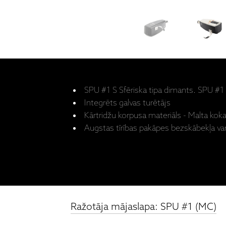
SPU #1 S Sfēriska tipa dimants. SPU #1 
Integrēts galvas turētājs
Kārtridžu korpusa materiāls - Malta ko
Augstas tīrības pakāpes bezskābekļa var
Ražotāja mājaslapa: SPU #1 (MC)