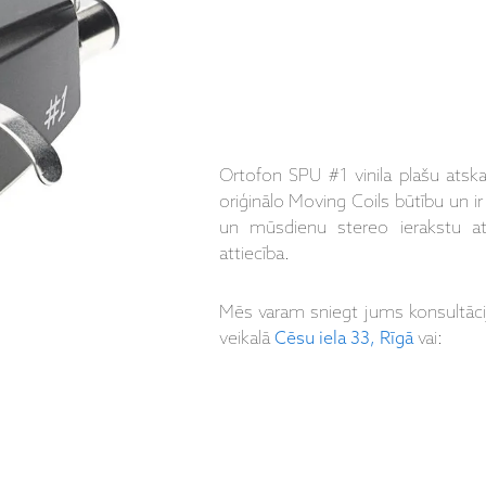
Ortofon SPU #1 vinila plašu atsk
oriģinālo Moving Coils būtību un i
un mūsdienu stereo ierakstu ats
attiecība.
Mēs varam sniegt jums konsultāc
veikalā
Cēsu iela 33, Rīgā
vai: