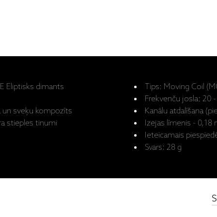
E Eliptisks dimants
Tips: Moving Coil (M
Frekvenču josla: 20 
ka un sveķu kompozīts
Kanālu atdalīšana (pi
a stieples tinumi
Izejas līmenis - 0,18
Ieteicamais piespiedēj
Svars: 28 g
S