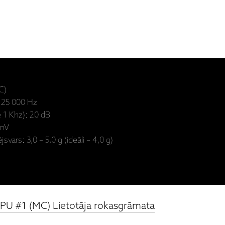
C)
- 25 000 Hz
e 1 Khz): 20 dB
 mV
svars: 3,0 – 5,0 g (ideāli – 4,0 g)
PU #1 (MC) Lietotāja rokasgrāmata