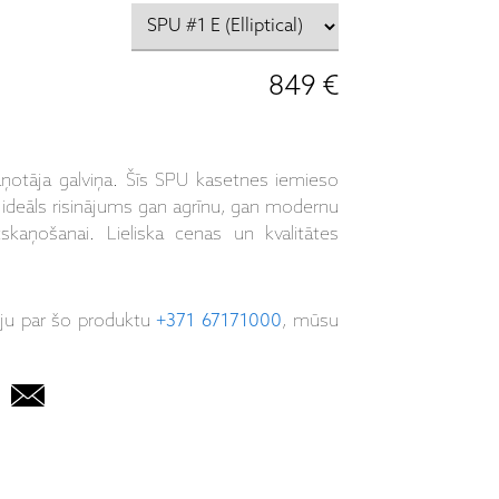
849 €
aņotāja galviņa. Šīs SPU kasetnes iemieso
r ideāls risinājums gan agrīnu, gan modernu
kaņošanai. Lieliska cenas un kvalitātes
iju par šo produktu
+371 67171000
, mūsu