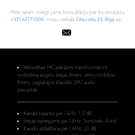
Mēs varam sniegt jums konsultāciju par šo produktu
+371 67171000
, mūsu veikalā
Cēsu iela 33, Rīgā
vai:
Iebūvētais MC pakāpes transformators
nodrošina augstu izejas līmeni, zemu trokšņa
līmeni, saglabājot klasisko SPU audio
precizitāti.
Kanāla balanss pie 1 kHz: 1,5 dB
Izejas spriegums pie 1 kHz, 5cm/sek: 4 mV
Kanālu atdalīšana pie 1 kHz: 20 dB