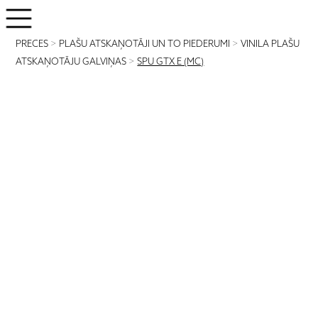
PRECES
>
PLAŠU ATSKAŅOTĀJI UN TO PIEDERUMI
>
VINILA PLAŠU
ATSKAŅOTĀJU GALVIŅAS
>
SPU GTX E (MC)