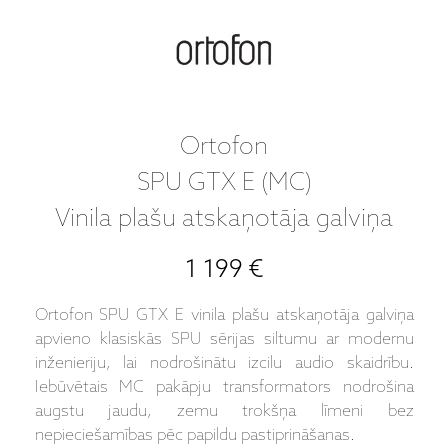
Ortofon
SPU GTX E (MC)
Vinila plašu atskaņotāja galviņa
1 199 €
Ortofon SPU GTX E vinila plašu atskaņotāja galviņa
apvieno klasiskās SPU sērijas siltumu ar modernu
inženieriju, lai nodrošinātu izcilu audio skaidrību.
Iebūvētais MC pakāpju transformators nodrošina
augstu jaudu, zemu trokšņa līmeni bez
nepieciešamības pēc papildu pastiprināšanas.