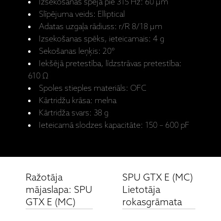
Izsekošanas spēja pie 315 Hz: 60 μm
Slīpējuma veids: Elliptical
Adatas uzgaļa rādiuss: r/R 8/18 μm
Izsekošanas spēks, ieteicamais: 4 g
Sekošanas leņķis: 20°
Iekšējā pretestība, līdzstrāvas pretestība:
610 Ω
Spoles stieples materiāls: OFC
Kārtridžu krāsa: melna
Kārtridža svars: 38 g
Ieteicamā slodzes kapacitāte: 150 – 600 pF
Ražotāja
SPU GTX E (MC)
mājaslapa: SPU
Lietotāja
GTX E (MC)
rokasgrāmata