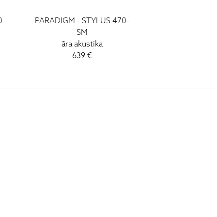
0
PARADIGM - STYLUS 470-
PARADIGM - S
SM
āra akus
āra akustika
299 
639 €