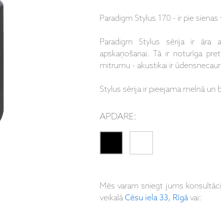
Paradigm Stylus 170 - ir pie sienas 
Paradigm Stylus sērija ir āra 
apskaņošanai. Tā ir noturīga pre
mitrumu - akustikai ir ūdensnecaurl
Stylus sērija ir pieejama melnā un b
APDARE:
Mēs varam sniegt jums konsultāc
veikalā
Cēsu iela 33, Rīgā
vai: