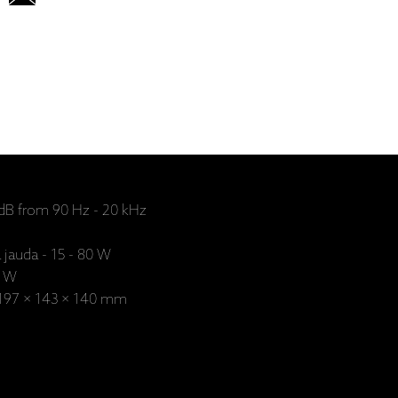
 dB from 90 Hz - 20 kHz
 jauda - 15 - 80 W
0 W
- 197 × 143 × 140 mm