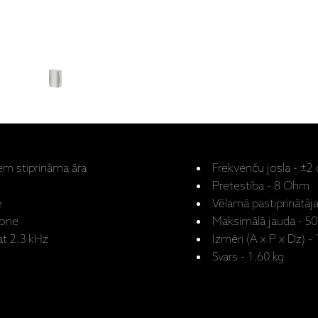
tiem stiprināma āra
Frekvenču josla - ±2
Pretestība - 8 Ohm
e
Vēlamā pastiprinātāja
cone
Maksimālā jauda - 5
at 2.3 kHz
Izmēri (A x P x Dz) 
Svars - 1.60 kg