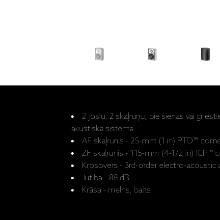
2 joslu, 2 skaļruņu, pie sienas vai gries
akustiskā sistēma
AF skaļrunis - 25-mm (1 in) PTD™ dom
ZF skaļrunis - 115-mm (4-1/2 in) ICP™ 
Krosovers - 3rd-order electro-acoustic 
Jutība - 88 dB
Krāsa - melns, balts.