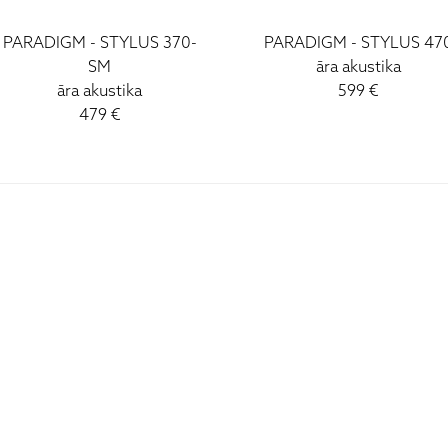
PARADIGM - STYLUS 370-
PARADIGM - STYLUS 47
SM
āra akustika
āra akustika
599 €
479 €
I - V: 10 - 19
VI: 10 - 15
VII:
-------------