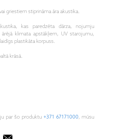
vai griestiem stiprināma āra akustika.
akustika, kas paredzēta dārza, nojumju
t ārējā klimata apstākļiem, UV starojumu,
aidīgs plastikāta korpuss.
altā krāsā.
iju par šo produktu
+371 67171000
, mūsu