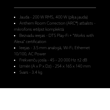
Jauda - 200 W RMS, 400 W (pīķa jauda)
Anthem Room Correction (ARC®) atbalsts -
mikrofons ietilpst komplektā
Bezvadu ieejas - DTS Play-Fi + "Works with
Alexa" certification
Ieejas - 3.5 mm analogā, Wi-Fi, Ethernet
10/100, AC Power
Frekvenču josla - 45 – 20 000 Hz ±2 dB
Izmēri (A x P x Dz) - 254 x 165 x 140 mm
Svars - 3.4 kg