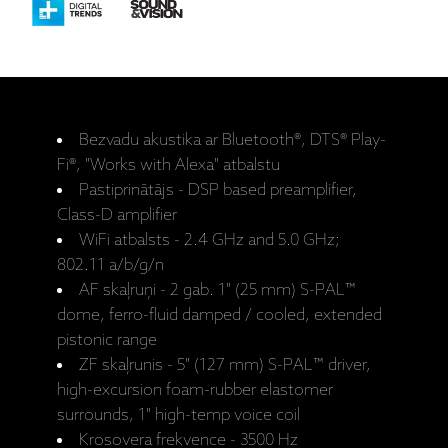
Bezvadu akustika ar Bluetooth®, DTS® Play-
Fi®, "Works with Alexa" atbalstu
Pastiprinātājs - DSP based preamplifier,
Class-D amplifier
WiFi atbalsts - 2.4 GHz and 5.0 GHz;
802.11 a/b/g/n
AF skaļruņi - 2 gab. 1" (25 mm) S-PAL™
dome, ferro-fluid damped / cooled, extended
pistonic range
ZF skaļrunis - 5" (127 mm) S-PAL™ driver,
high-excursion foam-rubber elastomer
surrounds, 1" high-temp voice coil
Krosovera frekvence - 3500 Hz