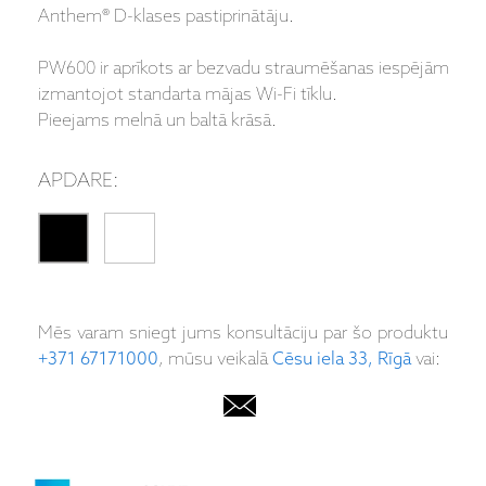
Anthem® D-klases pastiprinātāju.
PW600 ir aprīkots ar bezvadu straumēšanas iespējām
izmantojot standarta mājas Wi-Fi tīklu.
Pieejams melnā un baltā krāsā.
APDARE:
Mēs varam sniegt jums konsultāciju par šo produktu
+371 67171000
, mūsu veikalā
Cēsu iela 33, Rīgā
vai: