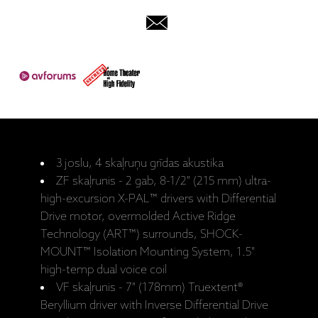
3 joslu, 4 skaļruņu grīdas akustika
ZF skaļrunis -
2 gab, 8-1/2" (215 mm) ultra-
high-excursion X-PAL™ drivers with Differential
Drive motor, overmolded Active Ridge
Technology (ART™) surrounds, SHOCK-
MOUNT™ Isolation Mounting System, 1.5"
high-temp dual voice coil
VF skaļrunis -
7" (178mm) Truextent®
Beryllium driver with Inverse Differential Drive