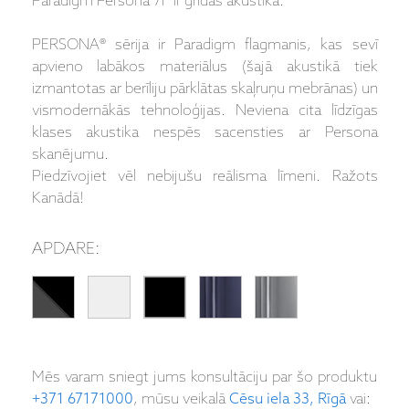
Paradigm Persona 7F ir grīdas akustika.
PERSONA® sērija ir Paradigm flagmanis, kas sevī
apvieno labākos materiālus (šajā akustikā tiek
izmantotas ar berīliju pārklātas skaļruņu mebrānas) un
vismodernākās tehnoloģijas. Neviena cita līdzīgas
klases akustika nespēs sacensties ar Persona
skanējumu.
Piedzīvojiet vēl nebijušu reālisma līmeni. Ražots
Kanādā!
APDARE:
Mēs varam sniegt jums konsultāciju par šo produktu
+371 67171000
, mūsu veikalā
Cēsu iela 33, Rīgā
vai: