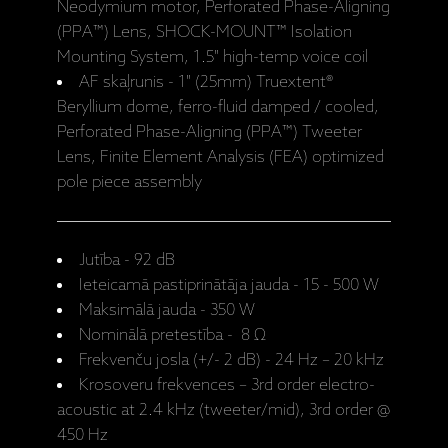
Neodymium motor, Perforated Phase-Aligning
(PPA™) Lens, SHOCK-MOUNT™ Isolation
Mounting System, 1.5" high-temp voice coil
AF skaļrunis -
1" (25mm) Truextent®
Beryllium dome, ferro-fluid damped / cooled,
Perforated Phase-Aligning (PPA™) Tweeter
Lens, Finite Element Analysis (FEA) optimized
pole piece assembly
Jutība - 92 dB
Ieteicamā pastiprinātāja jauda - 15 - 500 W
Maksimālā jauda - 350 W
Nominālā pretestība - 8 Ω
Frekvenču josla (+/- 2 dB) - 24 Hz – 20 kHz
Krosoveru frekvences –
3rd order electro-
acoustic at 2.4 kHz (tweeter/mid), 3rd order @
450 Hz