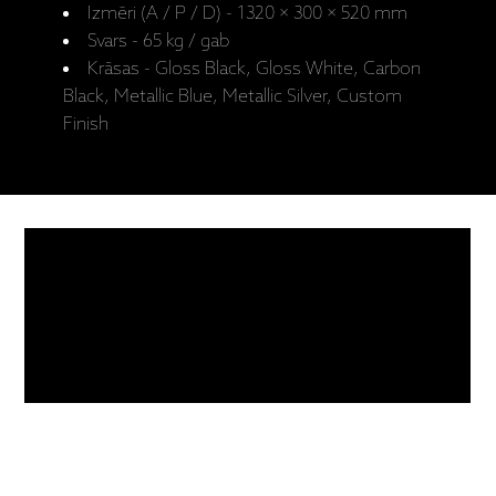
Izmēri (A / P / D) - 1320 × 300 × 520 mm
Svars - 65 kg / gab
Krāsas -
Gloss Black, Gloss White, Carbon
Black, Metallic Blue, Metallic Silver, Custom
Finish