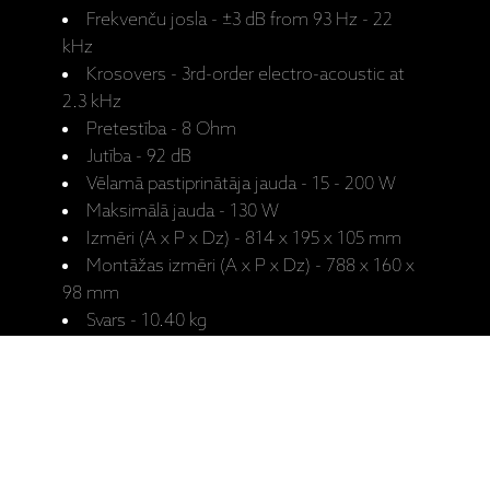
Frekvenču josla - ±3 dB from 93 Hz - 22
kHz
Krosovers - 3rd-order electro-acoustic at
2.3 kHz
Pretestība - 8 Ohm
Jutība - 92 dB
Vēlamā pastiprinātāja jauda - 15 - 200 W
Maksimālā jauda - 130 W
Izmēri (A x P x Dz) - 814 x 195 x 105 mm
Montāžas izmēri (A x P x Dz) - 788 x 160 x
98 mm
Svars - 10.40 kg
Krāsa - balts ārējais režģis, krāsojams
Ražotāja
CI Elite E3 v2