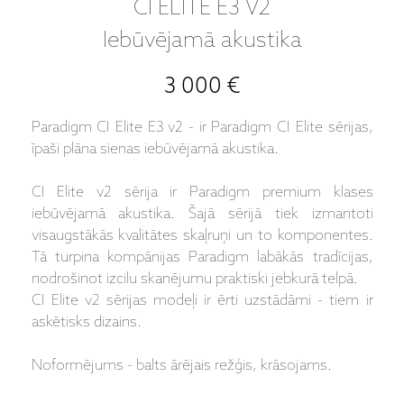
CI ELITE E3 V2
Iebūvējamā akustika
3 000 €
Paradigm CI Elite E3 v2 - ir Paradigm CI Elite sērijas,
īpaši plāna sienas iebūvējamā akustika.
CI Elite v2 sērija ir Paradigm premium klases
iebūvējamā akustika. Šajā sērijā tiek izmantoti
visaugstākās kvalitātes skaļruņi un to komponentes.
Tā turpina kompānijas Paradigm labākās tradīcijas,
nodrošinot izcilu skanējumu praktiski jebkurā telpā.
CI Elite v2 sērijas modeļi ir ērti uzstādāmi - tiem ir
askētisks dizains.
Noformējums - balts ārējais režģis, krāsojams.