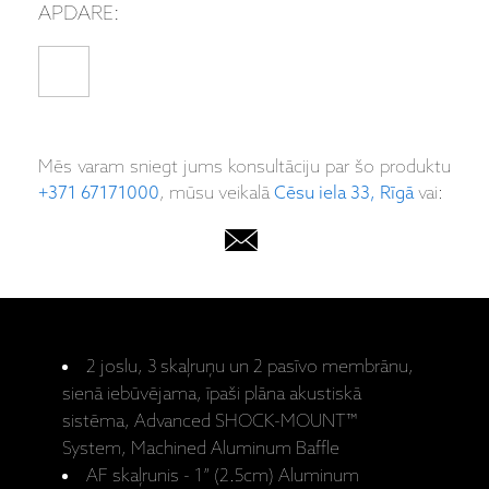
APDARE:
Mēs varam sniegt jums konsultāciju par šo produktu
+371 67171000
, mūsu veikalā
Cēsu iela 33, Rīgā
vai:
2 joslu, 3 skaļruņu un 2 pasīvo membrānu,
sienā iebūvējama, īpaši plāna akustiskā
sistēma, Advanced SHOCK-MOUNT™
System, Machined Aluminum Baffle
AF skaļrunis - 1” (2.5cm) Aluminum