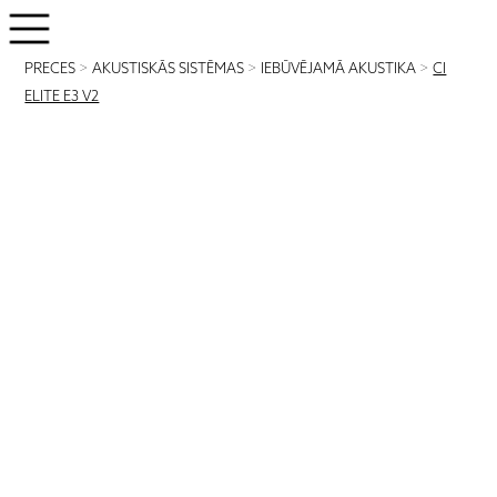
PRECES
>
AKUSTISKĀS SISTĒMAS
>
IEBŪVĒJAMĀ AKUSTIKA
>
CI
ELITE E3 V2