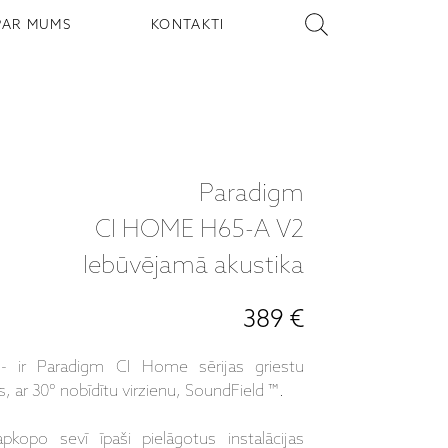
PAR MUMS
KONTAKTI
Paradigm
CI HOME H65-A V2
Iebūvējamā akustika
389 €
ir Paradigm CI Home sērijas griestu
, ar 30° nobīdītu virzienu, SoundField ™.
opo sevī īpaši pielāgotus instalācijas