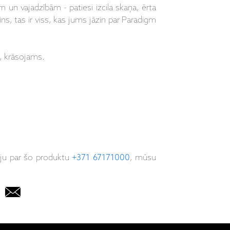
m un vajadzībām - patiesi izcila skaņa, ērta
ins, tas ir viss, kas jums jāzin par Paradigm
, krāsojams.
iju par šo produktu
+371 67171000
, mūsu