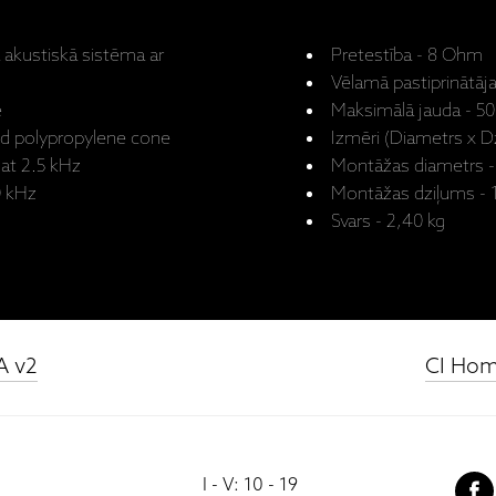
a akustiskā sistēma ar
Pretestība - 8 Ohm
Vēlamā pastiprinātāja
e
Maksimālā jauda - 5
lled polypropylene cone
Izmēri (Diametrs x 
 at 2.5 kHz
Montāžas diametrs 
0 kHz
Montāžas dziļums -
Svars - 2,40 kg
A v2
CI Hom
I - V: 10 - 19