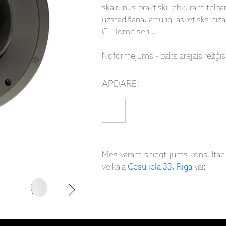
skaļruņus praktiski jebkurām telpā
uzstādīšana, atturīgi askētisks diza
CI Home sēriju.
Noformējums - balts ārējais režģis
APDARE:
Mēs varam sniegt jums konsultāc
veikalā
Cēsu iela 33, Rīgā
vai: