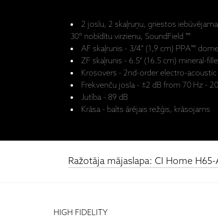
2 joslu, 2 skaļruņu, griestos iebūvējam
30° nobīdītu virzienu, SoundField ™
AF skaļrunis - 3/4" (1,9 cm) PPA™ dom
ZF skaļrunis - 6.5" (16.5 cm) mineral-fi
Krosovers - 2nd-order electro-acoustic
Frekvenču josla - ±2 dB from 70 Hz - 2
Jutība - 89 dB
Krāsa - balts ārējais režģis, krāsojams
Ražotāja mājaslapa: CI Home H65-
HIGH FIDELITY