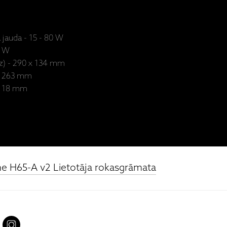
 jauda - 15 - 80 W
0 W
Dz) - 290 x 134 mm
- 263 mm
 118 mm
e H65-A v2 Lietotāja rokasgrāmata