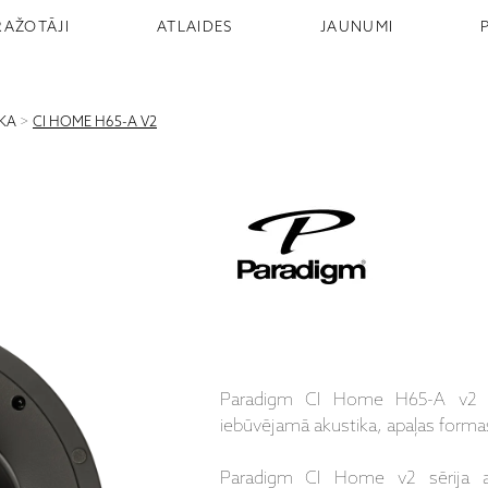
RAŽOTĀJI
ATLAIDES
JAUNUMI
IKA
>
CI HOME H65-A V2
Paradigm CI Home H65-A v2 - 
iebūvējamā akustika, apaļas formas
Paradigm CI Home v2 sērija apk