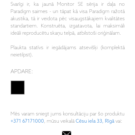
Svarīgi ir, ka jaunā Monitor SE sērija ir daļa no
Paradigm saimes - un tāpat kā visa Paradigm ražotā
akustika, tā ir veidota pēc visaugstākajiem kvalitātes
standartiem. Konstruēta, izgatavota, lai maksimāli
ideāli reproducētu skaņu telpā, atbilstoši oriģinālam.
Plaukta statīvs ir iegādājams atsevišķi (komplektā
neietilpst).
APDARE:
Mēs varam sniegt jums konsultāciju par šo produktu
+371 67171000
, mūsu veikalā
Cēsu iela 33, Rīgā
vai: