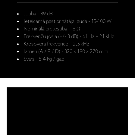
Jutība - 89 dB
Ieteicamā pastiprinātāja jauda - 15-100 W
Nominālā pretestība -
8 Ω
Frekvenču josla (+/- 3 dB) - 61 Hz – 21 kHz
Krosovera frekvence – 2.3 kHz
Izmēri (A / P / D) - 320 x 180 x 270 mm
Svars - 5.4 kg / gab