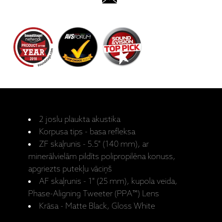
2 joslu plaukta akustika
Korpusa tips - basa refleksa
ZF skaļrunis - 5.5" (140 mm), ar
minerālvielām pildīts polipropilēna konuss,
apgriezts putekļu vāciņš
AF skaļrunis - 1" (25 mm), kupola veida,
Phase-Aligning Tweeter (PPA™) Lens
Krāsa - Matte Black, Gloss White