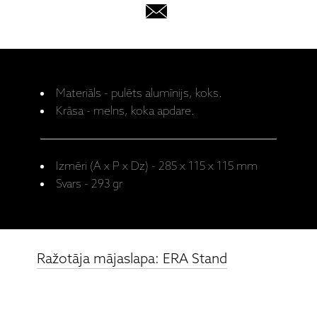
Materiāls - pulēts alumīnijs, koks.
Krāsa - melns, koka apdare.
Izmēri (A x P x Dz) - 285 x 115 x 115 mm
Svars - 293 gr
Ražotāja mājaslapa: ERA Stand