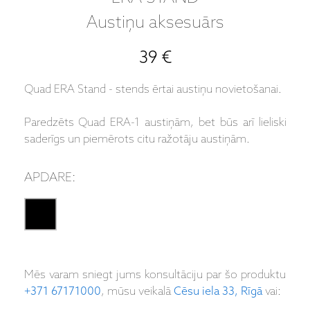
Austiņu aksesuārs
39 €
Quad ERA Stand - stends ērtai austiņu novietošanai.
Paredzēts Quad ERA-1 austiņām, bet būs arī lieliski
saderīgs un piemērots citu ražotāju austiņām.
APDARE:
Mēs varam sniegt jums konsultāciju par šo produktu
+371 67171000
, mūsu veikalā
Cēsu iela 33, Rīgā
vai: