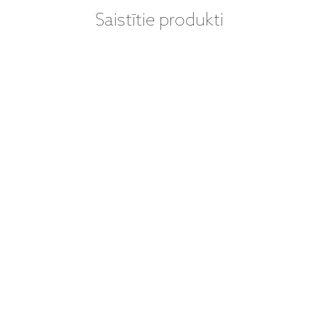
Saistītie produkti
QUAD - ERA-1
on-ear austiņas
749 €