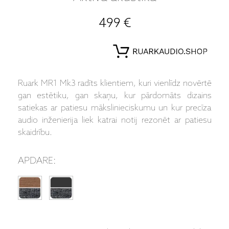
499 €
Ruark MR1 Mk3 radīts klientiem, kuri vienlīdz novērtē
gan estētiku, gan skaņu, kur pārdomāts dizains
satiekas ar patiesu mākslinieciskumu un kur precīza
audio inženierija liek katrai notij rezonēt ar patiesu
skaidrību.
APDARE: