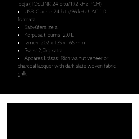
ieeja (TOSLINK 24 bitu/192 kHz PCM)
USB-C audio 24 bitu/96 kHz UAC 1.0
formātā
Sabvūfera izeja
Korpusa tilpums: 2,0 L
Izmēri: 202 x 135 x 165 mm
Svars: 2,0kg katra
Apdares krāsas: Rich walnut veneer or
charcoal lacquer with dark slate woven fabric
grille