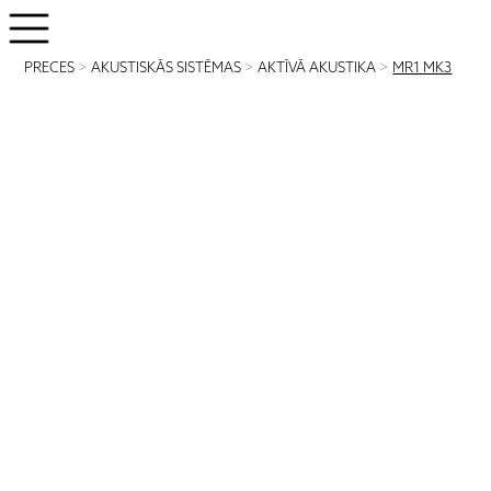
PRECES
>
AKUSTISKĀS SISTĒMAS
>
AKTĪVĀ AKUSTIKA
>
MR1 MK3