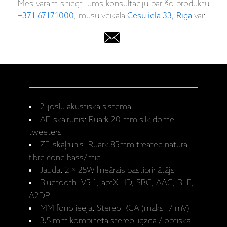
Mēs varam sniegt jums konsultāciju par šo produktu
+371 67171000
, mūsu veikalā
Cēsu iela 33, Rīgā
vai:
2-joslu akustiskā sistēma
AF-skaļrunis: Ruark 20 mm silk dome
tweeters
ZF-skaļrunis: Ruark 85mm treated natural
fibre cone bass/mid
Jauda: 2 × 25W lineārais pastiprinātājs
Bluetooth: V5.1, aptX HD, SBC, AAC, BLE,
A2DP
MM fono ieeja: Stereo RCA (maks. 7 mV)
3,5 mm kombinētā stereo ligzda / optiskā