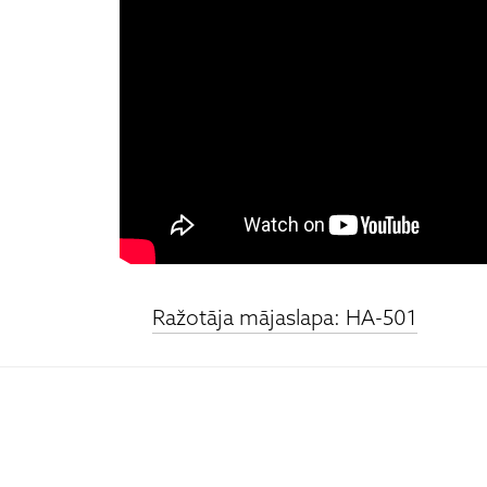
Ražotāja mājaslapa: HA-501
HIGH FIDELITY
CĒSU IELA 33
LV-1012 RIGA