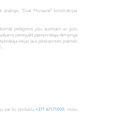
 analogs, "Dual Monaural" konstrukcijas
aksimāli pielāgotos jūsu austiņām un gūtu
spējams pieregulēt pastiprinātāja dempinga
prinātāja ieejas ļaus pieskaņoties praktiski
m.
iju par šo produktu
+371 67171000
, mūsu