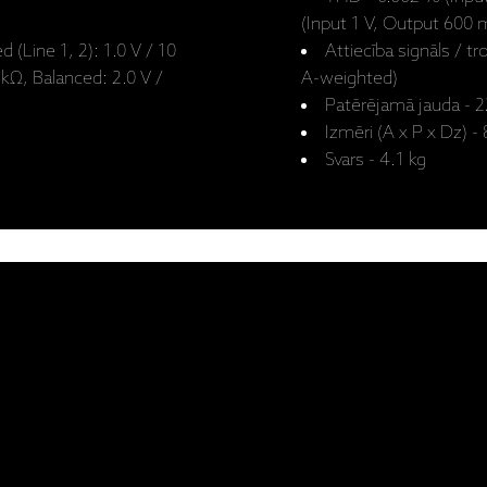
(Input 1 V, Output 600
 (Line 1, 2): 1.0 V / 10
Attiecība signāls / t
 kΩ, Balanced: 2.0 V /
A-weighted)
Patērējamā jauda - 
Izmēri (A x P x Dz) 
Svars - 4.1 kg