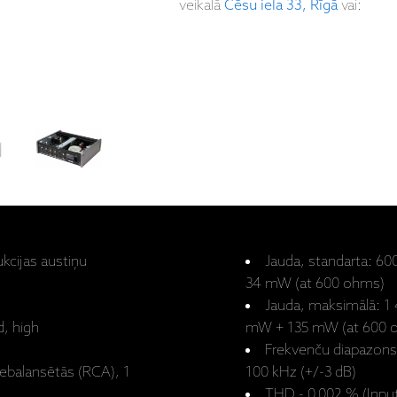
veikalā
Cēsu iela 33, Rīgā
vai:
kcijas austiņu
Jauda, standarta: 
34 mW (at 600 ohms)
Jauda, maksimālā: 1
d, high
mW + 135 mW (at 600 
Frekvenču diapazons 
nebalansētās (RCA), 1
100 kHz (+/-3 dB)
THD - 0.002 % (Input