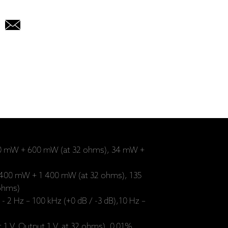
600 mW + 600 mW (at 32 ohms), 34 mW +
 400 mW + 1 400 mW (at 32 ohms), 135
ohms)
- 2 Hz – 100 kHz (+0 dB / -3 dB),10 Hz –
 1 V, Output 1 V, at 32 ohms), 0.01%