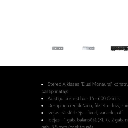
Stereo A klases "Dual Monaural" konstru
pastiprinātājs
Austiņu pretestība - 16 - 600 Ohms
Dempinga regulēšana, fiksēta - low, mi
Izejas pārslēdzējs - fixed, variable, off
Ieejas - 1 gab. balansētā (XLR), 2 gab. 
gab. 3.5 mm (priekšpusē)