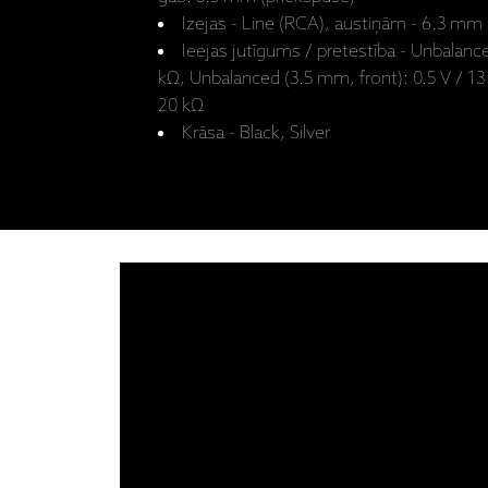
Izejas - Line (RCA), austiņām - 6.3 mm
Ieejas jutīgums / pretestība - Unbalanced
kΩ, Unbalanced (3.5 mm, front): 0.5 V / 13
20 kΩ
Krāsa - Black, Silver