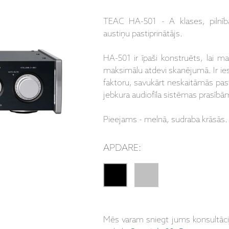
TEAC HA-501 - A klases, pilnībā
austiņu pastiprinātājs.
HA-501 ir īpaši konstruēts, lai m
maksimālu atdevi skanējumā. Ir ie
faktoru, savukārt neskaitāmās pasti
jebkura audiofīla sistēmas prasībā
Pieejams - melnā, sudraba krāsās.
APDARE:
Mēs varam sniegt jums konsultāc