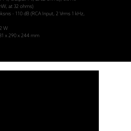
 mW, at 32 ohms)
roksnis - 110 dB (RCA Input, 2 Vrms 1 kHz,
22 W
- 81 x 290 x 244 mm