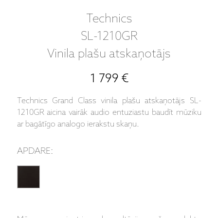
Technics
SL-1210GR
Vinila plašu atskaņotājs
1 799 €
Technics Grand Class vinila plašu atskaņotājs SL-
1210GR aicina vairāk audio entuziastu baudīt mūziku
ar bagātīgo analogo ierakstu skaņu.
APDARE: