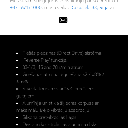
Mēs varam sniegt jums konsultāciju par šo produktu
+371 67171000
, mūsu veikalā
Cēsu iela 33, Rīgā
vai:
Tiešās piedziņas (Direct Drive) sistēma
'Reverse Play' funkcija
33-1/3, 45 and 78 r/min ātrumi
Griešanās ātruma regulēšana x2 / ±8% /
±16%
S-veida tonearms ar īpaši precīziem
gultņiem
Alumīnija un stikla šķiedras korpuss ar
maksimālu ārējo vibrāciju absorbciju
Silikona pretvibrācijas kājas
Divslāņu konstrukcijas alumīnija disks