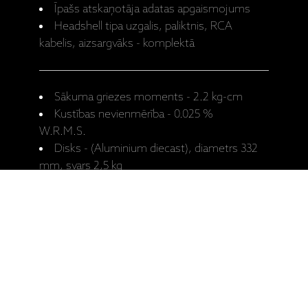
Īpašs atskaņotāja adatas apgaismojums
Headshell tipa uzgalis, paliktnis, RCA
kabelis, aizsargvāks - komplektā
Sākuma griezes moments - 2.2 kg-cm
Kustības nevienmērība - 0.025 %
W.R.M.S.
Disks - (Aluminium diecast), diametrs 332
mm, svars 2,5 kg
Tonearm - Universal Static Balance, S-
veida, 230 mm
Augstuma regulācija - 0 - 6 mm
Piespiedējspāka regulācija - 0 - 4 g
Patērējamā jauda - 8 W
Izmēri - 453 x 173 x 372 mm
Svars - 11,5 kg