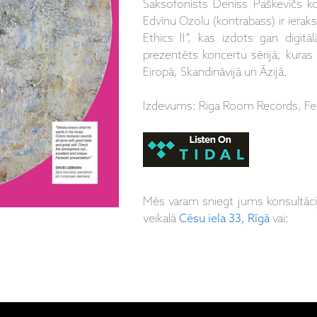
Saksofonists Deniss Paškevičs ko
Edvīnu Ozolu (kontrabass) ir iera
Ethics II”, kas izdots gan digitā
prezentēts koncertu sērijā, kuras 
Eiropā, Skandināvijā un Āzijā.
Izdevums: Riga Room Records, Fe
Mēs varam sniegt jums konsultāc
veikalā
Cēsu iela 33, Rīgā
vai: