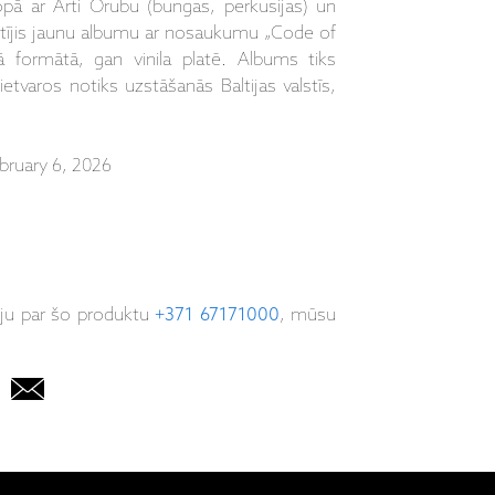
pā ar Arti Orubu (bungas, perkusijas) un
kstījis jaunu albumu ar nosaukumu „Code of
lā formātā, gan vinila platē. Albums tiks
ietvaros notiks uzstāšanās Baltijas valstīs,
bruary 6, 2026
iju par šo produktu
+371 67171000
, mūsu