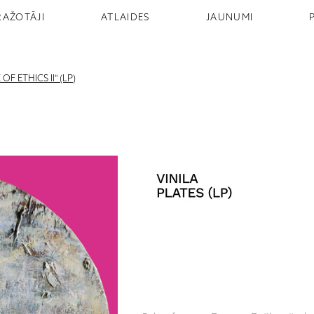
RAŽOTĀJI
ATLAIDES
JAUNUMI
F ETHICS II" (LP)