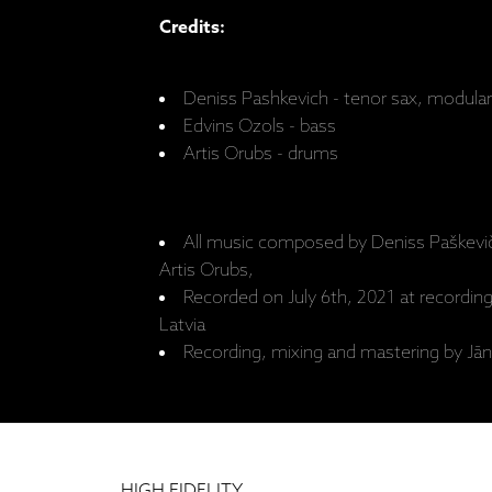
Credits:
Deniss Pashkevich - tenor sax, modular
Edvins Ozols - bass
Artis Orubs - drums
All music composed by Deniss Paškevič
Artis Orubs,
Recorded on July 6th, 2021 at recording 
Latvia
Recording, mixing and mastering by Jān
HIGH FIDELITY