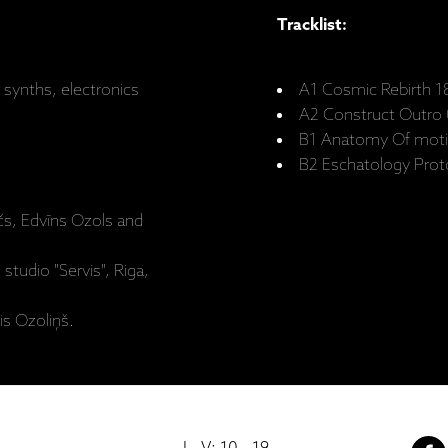
Tracklist:
 synths, electronics
A1 Cosmic Rebirth 1
A2 Construct Outro 
B1 Anatomy Of moti
B2 Eschatology Prot
s, Edvīns Ozols and
studio "Servis", Riga,
is Ozoliņš.