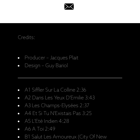
Credits:
Producer – Jacques Plait
Design – Guy Bariol
A1 Siffler Sur La Colline 2:36
A2 Dans Les Yeux D'Emilie 3:43
A3 Les Champs-Elysées 2:37
A4 Et Si Tu N'Existais Pas 3:25
A5 L'Eté Indien 4:28
A6 A Toi 2:49
B1 Salut Les Amoureux (City Of New