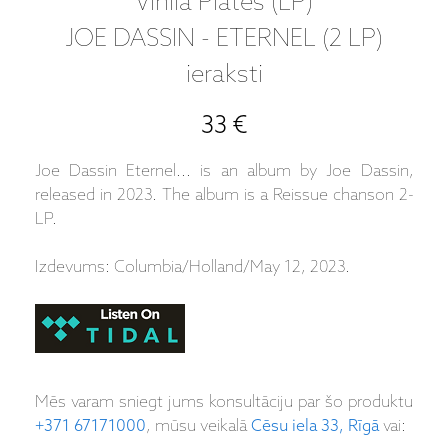
Vinila Plates (LP)
JOE DASSIN - ETERNEL (2 LP)
ieraksti
33 €
Joe Dassin Eternel... is an album by Joe Dassin,
released in 2023. The album is a Reissue chanson 2-
LP.
Izdevums: Columbia/Holland/May 12, 2023.
Mēs varam sniegt jums konsultāciju par šo produktu
+371 67171000
, mūsu veikalā
Cēsu iela 33, Rīgā
vai: