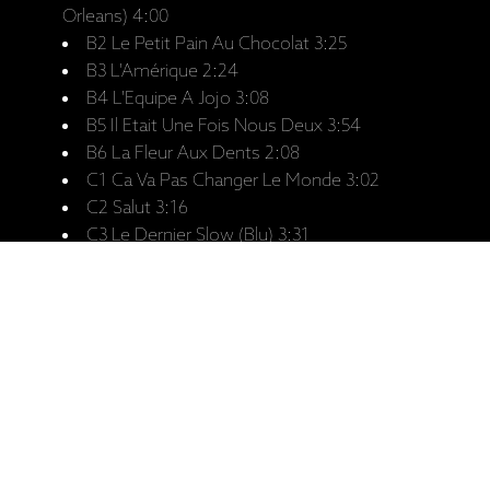
Orleans) 4:00
B2 Le Petit Pain Au Chocolat 3:25
B3 L'Amérique 2:24
B4 L'Equipe A Jojo 3:08
B5 Il Etait Une Fois Nous Deux 3:54
B6 La Fleur Aux Dents 2:08
C1 Ca Va Pas Changer Le Monde 3:02
C2 Salut 3:16
C3 Le Dernier Slow (Blu) 3:31
C4 Guantanamera 2:52
C5 Les Daltons 2:37
C6 Si Tu T'Appelles Mélancolie 3:15
C7 Le Chemin De Papa 2:27
D1 Cécilia 3:58
D2 C'est La Vie Lily 3:01
D3 Marie-Jeanne 4:12
D4 La Complainte De L'Heure De Pointe (A
Vélo Dans Paris) 1:49