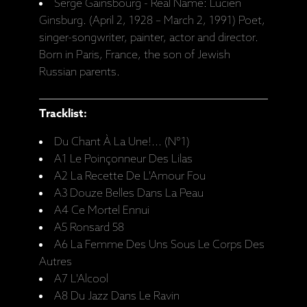
Serge Gainsbourg - Real Name: Lucien
Ginsburg. (April 2, 1928 – March 2, 1991) Poet,
singer-songwriter, painter, actor and director.
Born in Paris, France, the son of Jewish
Russian parents.
Tracklist:
Du Chant À La Une!... (N°1)
A1 Le Poinçonneur Des Lilas
A2 La Recette De L'Amour Fou
A3 Douze Belles Dans La Peau
A4 Ce Mortel Ennui
A5 Ronsard 58
A6 La Femme Des Uns Sous Le Corps Des
Autres
A7 L'Alcool
A8 Du Jazz Dans Le Ravin