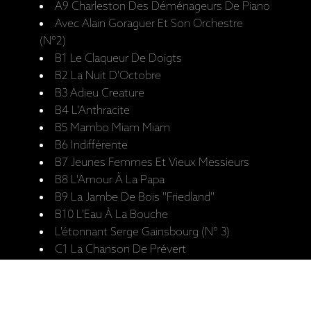
A9 Charleston Des Déménageurs De Piano
Avec Alain Goraguer Et Son Orchestre
(N°2)
B1 Le Claqueur De Doigts
B2 La Nuit D'Octobre
B3 Adieu Creature
B4 L'Anthracite
B5 Mambo Miam Miam
B6 Indifférente
B7 Jeunes Femmes Et Vieux Messieurs
B8 L'Amour À La Papa
B9 La Jambe De Bois ''Friedland''
B10 L'Eau À La Bouche
L'étonnant Serge Gainsbourg (N° 3)
C1 La Chanson De Prévert
C2 En Relisant Ta Lettre
C3 Le Rock De Nerval
C4 Les Oubliettes