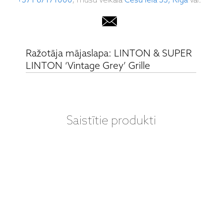
+371 67171000
, mūsu veikalā
Cēsu iela 33, Rīgā
vai:
Ražotāja mājaslapa: LINTON & SUPER
LINTON ‘Vintage Grey’ Grille
Saistītie produkti