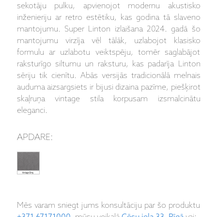
sekotāju pulku, apvienojot modernu akustisko
inženieriju ar retro estētiku, kas godina tā slaveno
mantojumu. Super Linton izlaišana 2024. gadā šo
mantojumu virzīja vēl tālāk, uzlabojot klasisko
formulu ar uzlabotu veiktspēju, tomēr saglabājot
raksturīgo siltumu un raksturu, kas padarīja Linton
sēriju tik cienītu. Abās versijās tradicionālā melnais
auduma aizsargsiets ir bijusi dizaina pazīme, piešķirot
skaļruņa vintage stila korpusam izsmalcinātu
eleganci.
APDARE:
Mēs varam sniegt jums konsultāciju par šo produktu