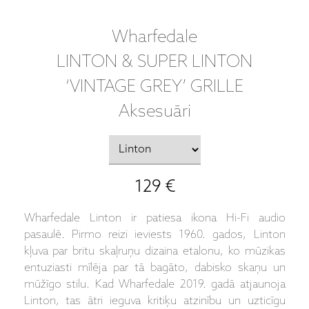
Wharfedale
LINTON & SUPER LINTON
‘VINTAGE GREY’ GRILLE
Aksesuāri
129 €
Wharfedale Linton ir patiesa ikona Hi-Fi audio
pasaulē. Pirmo reizi ieviests 1960. gados, Linton
kļuva par britu skaļruņu dizaina etalonu, ko mūzikas
entuziasti mīlēja par tā bagāto, dabisko skaņu un
mūžīgo stilu. Kad Wharfedale 2019. gadā atjaunoja
Linton, tas ātri ieguva kritiķu atzinību un uzticīgu